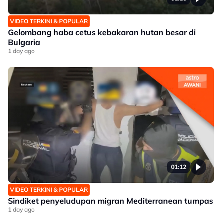
VIDEO TERKINI & POPULAR
Gelombang haba cetus kebakaran hutan besar di
Bulgaria
1 day ago
01:12
VIDEO TERKINI & POPULAR
Sindiket penyeludupan migran Mediterranean tumpas
1 day ago