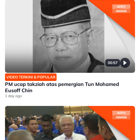
00:57
VIDEO TERKINI & POPULAR
PM ucap takziah atas pemergian Tun Mohamed
Eusoff Chin
1 day ago