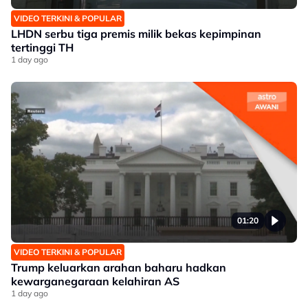
VIDEO TERKINI & POPULAR
LHDN serbu tiga premis milik bekas kepimpinan
tertinggi TH
1 day ago
01:20
VIDEO TERKINI & POPULAR
Trump keluarkan arahan baharu hadkan
kewarganegaraan kelahiran AS
1 day ago