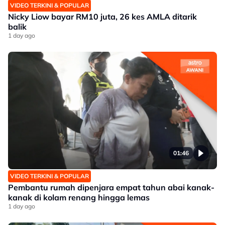
VIDEO TERKINI & POPULAR
Nicky Liow bayar RM10 juta, 26 kes AMLA ditarik
balik
1 day ago
01:46
VIDEO TERKINI & POPULAR
Pembantu rumah dipenjara empat tahun abai kanak-
kanak di kolam renang hingga lemas
1 day ago