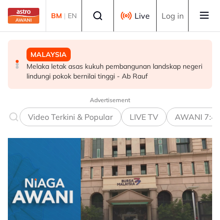
Skip to main content
Select language
Live
Log in
BM
|
EN
MALAYSIA
MALAYSIA
MALAYSIA
Melaka letak asas kukuh pembangunan landskap negeri
Berita tempatan pilihan sepanjang hari ini
Pengacara, ahli perniagaan ditahan bantu siasatan
lindungi pokok bernilai tinggi - Ab Rauf
audio siar sentuh isu sensitiviti agama
Advertisement
Video Terkini & Popular
LIVE TV
AWANI 7:4