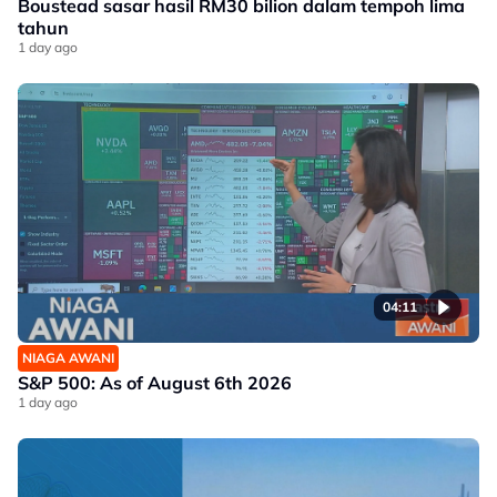
Boustead sasar hasil RM30 bilion dalam tempoh lima
tahun
1 day ago
04:11
NIAGA AWANI
S&P 500: As of August 6th 2026
1 day ago