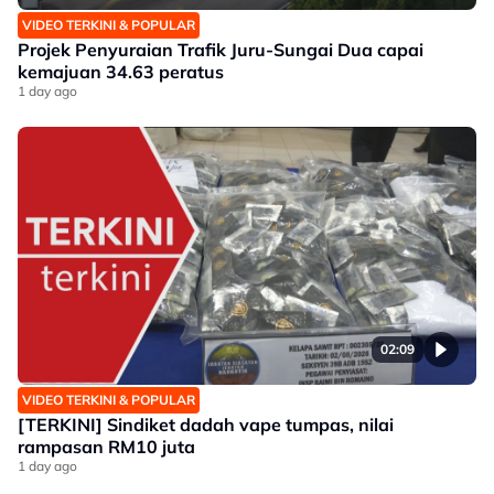
VIDEO TERKINI & POPULAR
Projek Penyuraian Trafik Juru-Sungai Dua capai
kemajuan 34.63 peratus
1 day ago
02:09
VIDEO TERKINI & POPULAR
[TERKINI] Sindiket dadah vape tumpas, nilai
rampasan RM10 juta
1 day ago