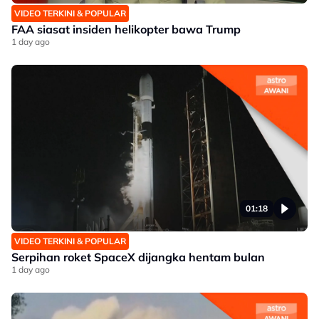
VIDEO TERKINI & POPULAR
FAA siasat insiden helikopter bawa Trump
1 day ago
01:18
VIDEO TERKINI & POPULAR
Serpihan roket SpaceX dijangka hentam bulan
1 day ago