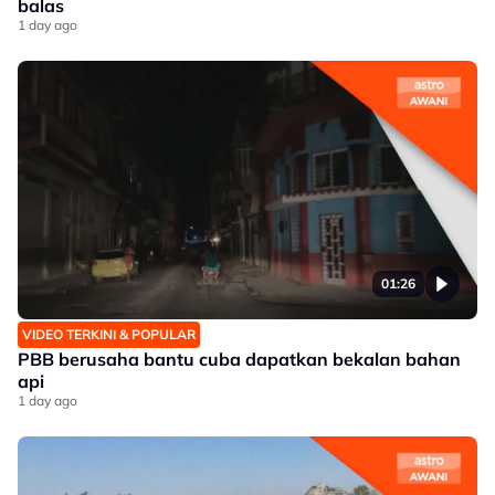
balas
1 day ago
01:26
VIDEO TERKINI & POPULAR
PBB berusaha bantu cuba dapatkan bekalan bahan
api
1 day ago