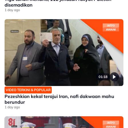
disemadikan
1 day ago
01:18
VIDEO TERKINI & POPULAR
Pezeshkian kekal terajui Iran, nafi dakwaan mahu
berundur
1 day ago