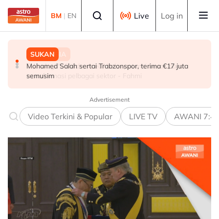
Skip to main content
Select language
Live
Log in
BM
|
EN
MALAYSIA
SUKAN
MALAYSIA
Teknologi "5G Advanced" buka potensi besar pacu
Mohamed Salah sertai Trabzonspor, terima €17 juta
Berita tempatan pilihan sepanjang hari ini
transformasi pelbagai sektor - Fahmi
semusim
Advertisement
Video Terkini & Popular
LIVE TV
AWANI 7:4