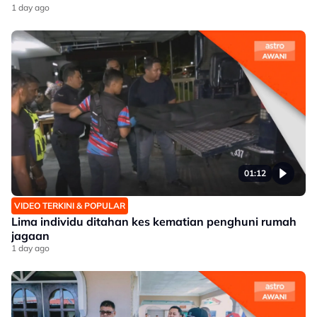
1 day ago
01:12
VIDEO TERKINI & POPULAR
Lima individu ditahan kes kematian penghuni rumah
jagaan
1 day ago