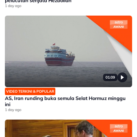
pelucutan senjata Hezbollah
1 day ago
01:09
VIDEO TERKINI & POPULAR
AS, Iran runding buka semula Selat Hormuz minggu
ini
1 day ago