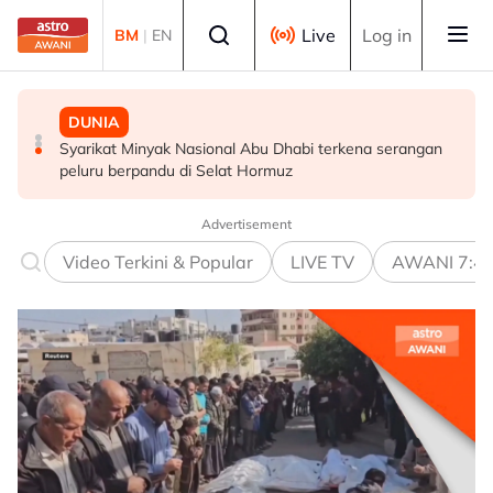
Skip to main content
Select language
Live
Log in
BM
|
EN
SUKAN
SUKAN
DUNIA
Gol Pavithran bawa Harimau Malaya ke separuh akhir
Aliff Rakib hadiah rumah RM1 juta kepada ibu bapa
Syarikat Minyak Nasional Abu Dhabi terkena serangan
Piala ASEAN
peluru berpandu di Selat Hormuz
Advertisement
Video Terkini & Popular
LIVE TV
AWANI 7:4