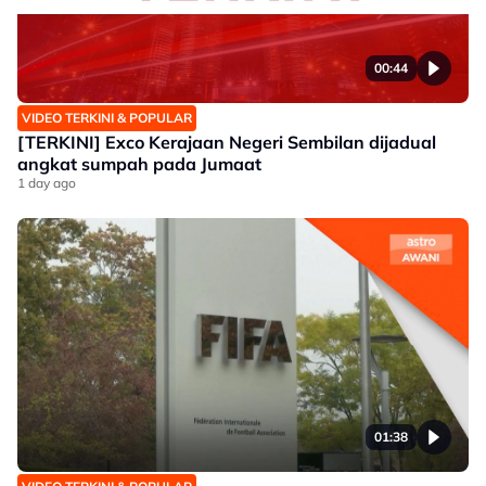
00:44
VIDEO TERKINI & POPULAR
[TERKINI] Exco Kerajaan Negeri Sembilan dijadual
angkat sumpah pada Jumaat
1 day ago
01:38