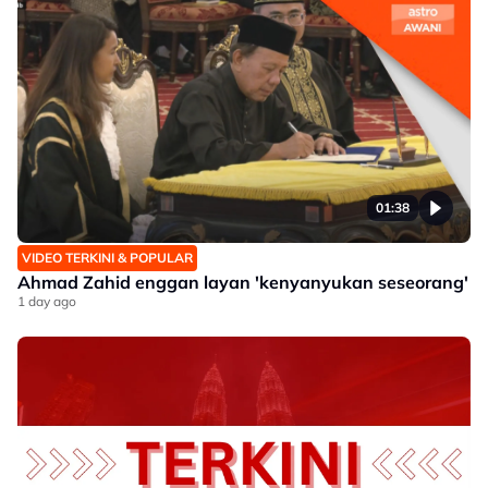
01:38
VIDEO TERKINI & POPULAR
Ahmad Zahid enggan layan 'kenyanyukan seseorang'
1 day ago