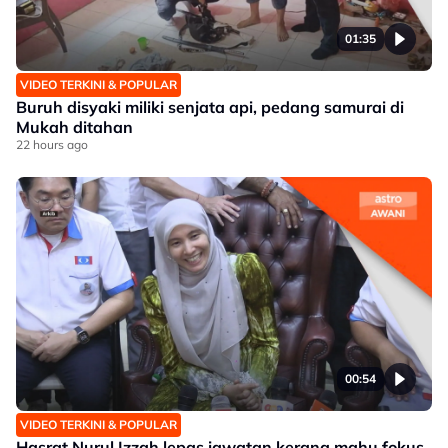
01:35
VIDEO TERKINI & POPULAR
Buruh disyaki miliki senjata api, pedang samurai di
Mukah ditahan
22 hours ago
00:54
VIDEO TERKINI & POPULAR
Hasrat Nurul Izzah lepas jawatan kerana mahu fokus