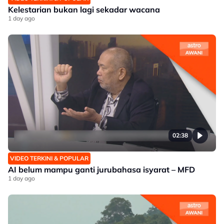
Kelestarian bukan lagi sekadar wacana
1 day ago
02:38
VIDEO TERKINI & POPULAR
AI belum mampu ganti jurubahasa isyarat – MFD
1 day ago