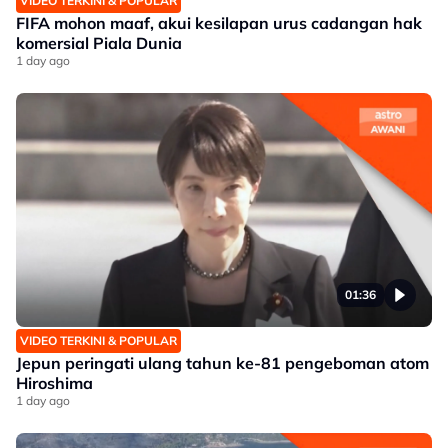
VIDEO TERKINI & POPULAR
FIFA mohon maaf, akui kesilapan urus cadangan hak
komersial Piala Dunia
1 day ago
01:36
VIDEO TERKINI & POPULAR
Jepun peringati ulang tahun ke-81 pengeboman atom
Hiroshima
1 day ago