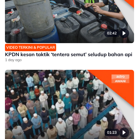
02:42
VIDEO TERKINI & POPULAR
KPDN kesan taktik ‘tentera semut’ seludup bahan api
1 day ago
01:23