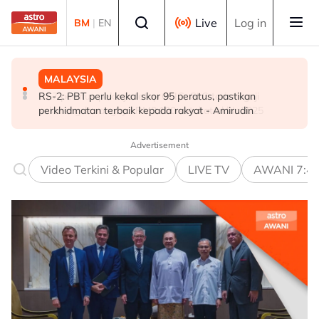
Skip to main content
Select language
Live
Log in
BM
|
EN
MALAYSIA
MALAYSIA
MALAYSIA
91.7 peratus pekerja tetap GLIC, GLC terima gaji
RS-2: PBT perlu kekal skor 95 peratus, pastikan
Renjatan elektrik: Jenazah tiga anggota polis
sekurang-kurangnya RM3,100 setakat akhir 2025
perkhidmatan terbaik kepada rakyat - Amirudin
diterbangkan pulang ke kampung halaman
Advertisement
Video Terkini & Popular
LIVE TV
AWANI 7:4