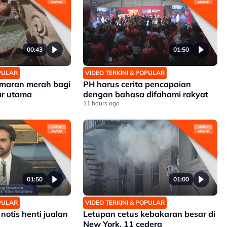
00:43
01:50
OPULAR
VIDEO TERKINI & POPULAR
 amaran merah bagi
PH harus cerita pencapaian
r utama
dengan bahasa difahami rakyat
11 hours ago
01:50
01:00
OPULAR
VIDEO TERKINI & POPULAR
notis henti jualan
Letupan cetus kebakaran besar di
New York, 11 cedera