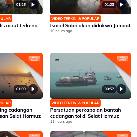
01:26
01:23
OPULAR
VIDEO TERKINI & POPULAR
lis maut terkena
Ismail Sabri akan didakwa Jumaat
10 hours ago
01:09
00:57
OPULAR
VIDEO TERKINI & POPULAR
ding cadangan
Persatuan perkapalan bantah
san Selat Hormuz
cadangan tol di Selat Hormuz
11 hours ago