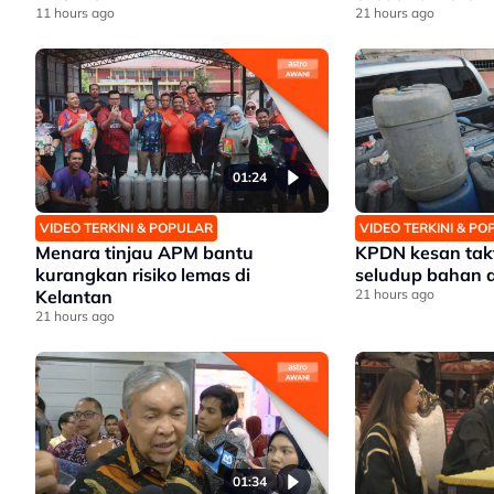
11 hours ago
21 hours ago
01:24
VIDEO TERKINI & POPULAR
VIDEO TERKINI & P
Menara tinjau APM bantu
KPDN kesan takt
kurangkan risiko lemas di
seludup bahan a
Kelantan
21 hours ago
21 hours ago
01:34