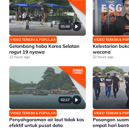
01:44
VIDEO TERKINI & POPULAR
VIDEO TERKINI & P
Gelombang haba Korea Selatan
Kelestarian buk
ragut 19 nyawa
wacana
22 hours ago
22 hours ago
02:17
VIDEO TERKINI & POPULAR
VIDEO TERKINI & P
Penyahgaraman air laut tidak kos
Pasangan suami 
efektif untuk pusat data
empat hari bant