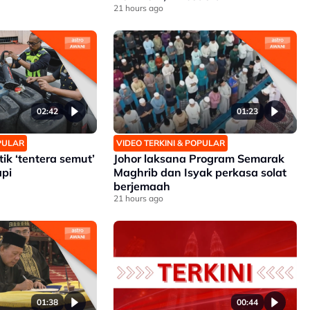
21 hours ago
02:42
01:23
OPULAR
VIDEO TERKINI & POPULAR
ik ‘tentera semut’
Johor laksana Program Semarak
pi
Maghrib dan Isyak perkasa solat
berjemaah
21 hours ago
01:38
00:44