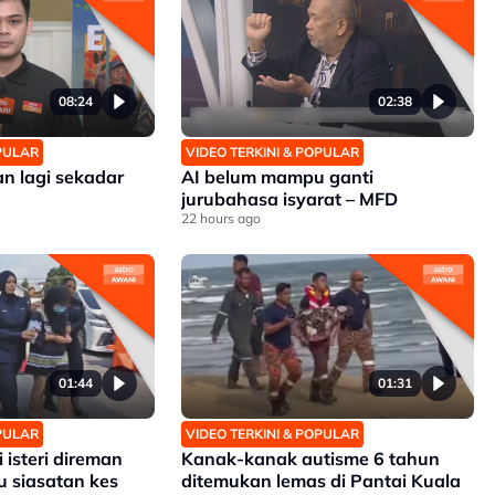
08:24
02:38
OPULAR
VIDEO TERKINI & POPULAR
an lagi sekadar
AI belum mampu ganti
jurubahasa isyarat – MFD
22 hours ago
01:44
01:31
OPULAR
VIDEO TERKINI & POPULAR
isteri direman
Kanak-kanak autisme 6 tahun
u siasatan kes
ditemukan lemas di Pantai Kuala