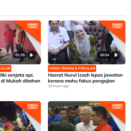
01:35
00:54
OPULAR
VIDEO TERKINI & POPULAR
iki senjata api,
Hasrat Nurul Izzah lepas jawatan
 di Mukah ditahan
kerana mahu fokus pengajian
10 hours ago