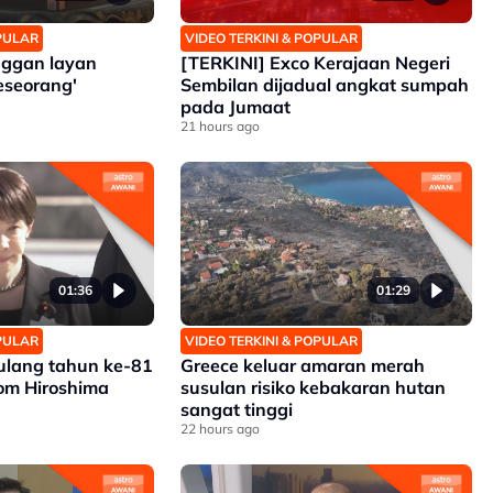
OPULAR
VIDEO TERKINI & POPULAR
ggan layan
[TERKINI] Exco Kerajaan Negeri
eseorang'
Sembilan dijadual angkat sumpah
pada Jumaat
21 hours ago
01:36
01:29
OPULAR
VIDEO TERKINI & POPULAR
 ulang tahun ke-81
Greece keluar amaran merah
m Hiroshima
susulan risiko kebakaran hutan
sangat tinggi
22 hours ago