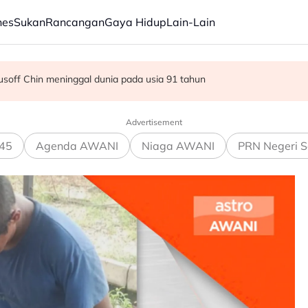
nes
Sukan
Rancangan
Gaya Hidup
Lain-Lain
sutan semalaman Wall Street
off Chin meninggal dunia pada usia 91 tahun
 27 Ogos susulan masalah kesihatan
Advertisement
45
Agenda AWANI
Niaga AWANI
PRN Negeri S