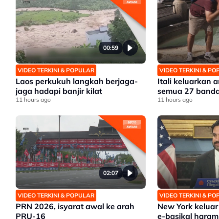
00:59
VIDEO TERKINI & POPULAR
VIDEO TERKINI & P
Laos perkukuh langkah berjaga-
Itali keluarkan
jaga hadapi banjir kilat
semua 27 banda
11 hours ago
11 hours ago
02:07
VIDEO TERKINI & POPULAR
VIDEO TERKINI & P
PRN 2026, isyarat awal ke arah
New York keluar 
PRU-16
e-basikal haram