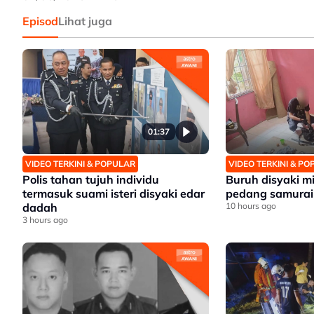
Episod
Lihat juga
01:37
VIDEO TERKINI & POPULAR
VIDEO TERKINI & P
Polis tahan tujuh individu
Buruh disyaki mil
termasuk suami isteri disyaki edar
pedang samurai
dadah
10 hours ago
3 hours ago