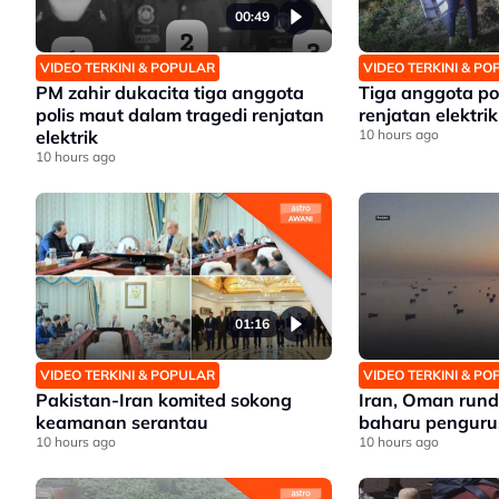
00:49
VIDEO TERKINI & POPULAR
VIDEO TERKINI & P
PM zahir dukacita tiga anggota
Tiga anggota po
polis maut dalam tragedi renjatan
renjatan elektrik
elektrik
10 hours ago
10 hours ago
01:16
VIDEO TERKINI & POPULAR
VIDEO TERKINI & P
Pakistan-Iran komited sokong
Iran, Oman run
keamanan serantau
baharu penguru
10 hours ago
10 hours ago