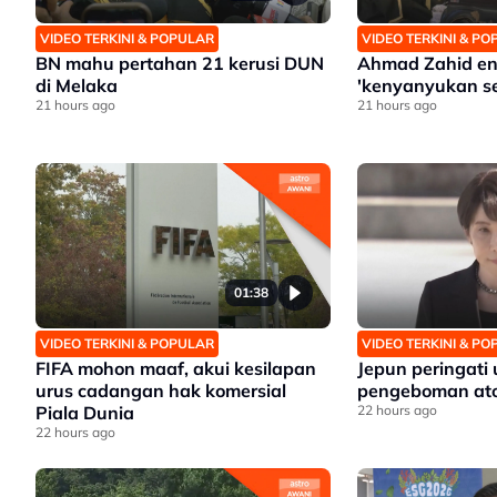
VIDEO TERKINI & POPULAR
VIDEO TERKINI & P
BN mahu pertahan 21 kerusi DUN
Ahmad Zahid en
di Melaka
'kenyanyukan s
21 hours ago
21 hours ago
01:38
VIDEO TERKINI & POPULAR
VIDEO TERKINI & P
FIFA mohon maaf, akui kesilapan
Jepun peringati
urus cadangan hak komersial
pengeboman ato
Piala Dunia
22 hours ago
22 hours ago