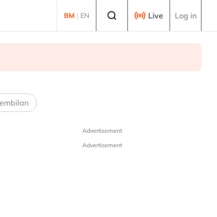
Select language
Live
Log in
BM
|
EN
embilan
Advertisement
Advertisement