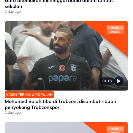
Guru ditemukan meninggal dunia dalam tandas
sekolah
1 day ago
01:18
VIDEO TERKINI & POPULAR
Mohamed Salah tiba di Trabzon, disambut ribuan
penyokong Trabzonspor
1 day ago