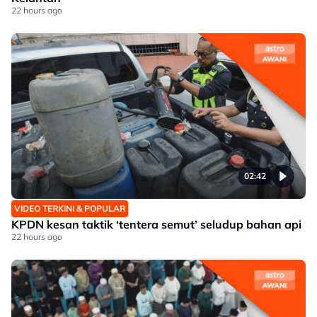
22 hours ago
02:42
VIDEO TERKINI & POPULAR
KPDN kesan taktik ‘tentera semut’ seludup bahan api
22 hours ago