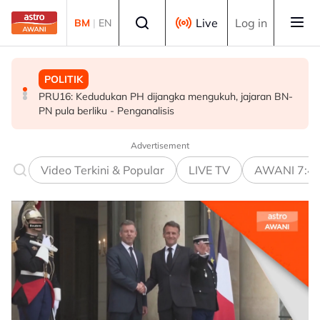
Skip to main content
Select language
Live
Log in
BM
|
EN
POLITIK
MALAYSIA
MALAYSIA
PRU16: Kedudukan PH dijangka mengukuh, jajaran BN-
Tuanku Muhriz ingatkan Exco baharu laksana amanah
10 ADUN angkat sumpah Exco Negeri Sembilan hari ini
PN pula berliku - Penganalisis
dengan jujur, adil dan profesional
Advertisement
Video Terkini & Popular
LIVE TV
AWANI 7:4