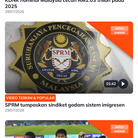
KDNK nominal Malaysia cecah RM2.03 trilion pada
2025
29/07/2026
01:42
VIDEO TERKINI & POPULAR
SPRM tumpaskan sindiket godam sistem imigresen
29/07/2026