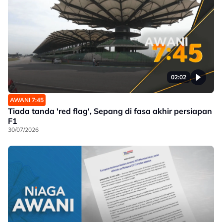
02:02
AWANI 7:45
Tiada tanda 'red flag', Sepang di fasa akhir persiapan
F1
30/07/2026