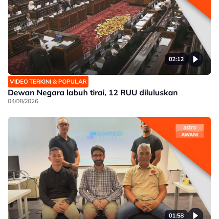
02:12
VIDEO TERKINI & POPULAR
Dewan Negara labuh tirai, 12 RUU diluluskan
04/08/2026
01:58