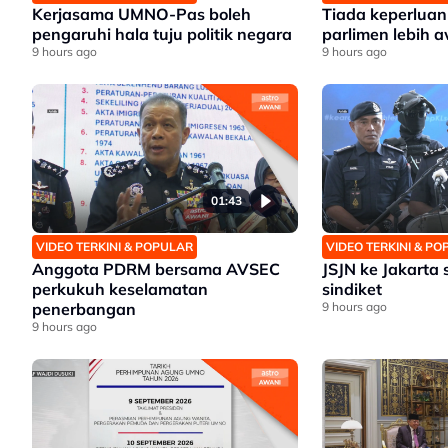
Kerjasama UMNO-Pas boleh
Tiada keperlua
pengaruhi hala tuju politik negara
parlimen lebih a
9 hours ago
9 hours ago
01:43
VIDEO TERKINI & POPULAR
VIDEO TERKINI & P
Anggota PDRM bersama AVSEC
JSJN ke Jakarta 
perkukuh keselamatan
sindiket
penerbangan
9 hours ago
9 hours ago