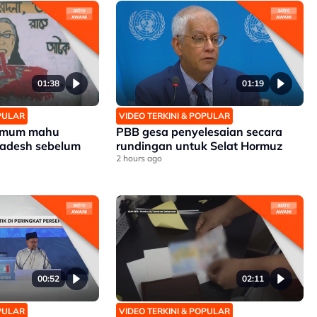
01:38
01:19
OPULAR
VIDEO TERKINI & POPULAR
 umum mahu
PBB gesa penyelesaian secara
ladesh sebelum
rundingan untuk Selat Hormuz
2 hours ago
00:52
02:11
OPULAR
VIDEO TERKINI & POPULAR