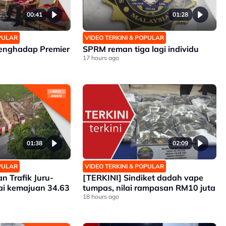
00:41
01:28
OPULAR
VIDEO TERKINI & POPULAR
enghadap Premier
SPRM reman tiga lagi individu
17 hours ago
01:38
02:09
OPULAR
VIDEO TERKINI & POPULAR
n Trafik Juru-
[TERKINI] Sindiket dadah vape
ai kemajuan 34.63
tumpas, nilai rampasan RM10 juta
18 hours ago