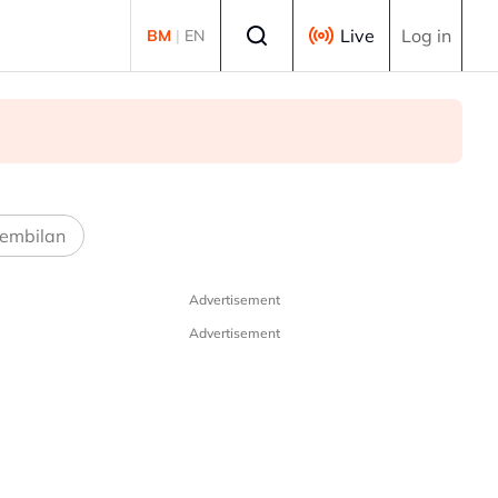
Select language
Live
Log in
BM
|
EN
embilan
Advertisement
Advertisement