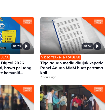
01:28
01:57
OPULAR
VIDEO TERKINI & POPULAR
 Digital 2026
Tiga aduan media dirujuk kepada
ni, bawa peluang
Panel Aduan MMM buat pertama
ke komuniti
kali
2 hours ago