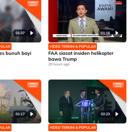
01:37
01:16
OPULAR
VIDEO TERKINI & POPULAR
es bunuh bayi
FAA siasat insiden helikopter
bawa Trump
20 hours ago
01:17
02:23
OPULAR
VIDEO TERKINI & POPULAR