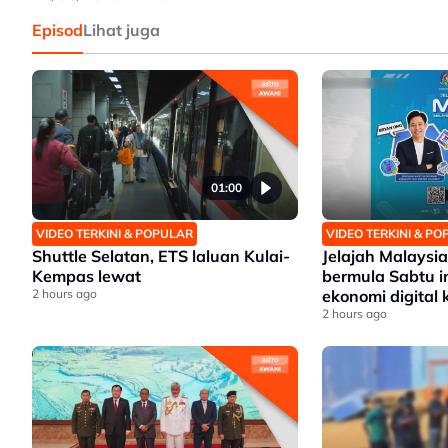
Episod
Lihat juga
01:00
VIDEO TERKINI & POPULAR
VIDEO TERKINI & P
Shuttle Selatan, ETS laluan Kulai-
Jelajah Malaysia
Kempas lewat
bermula Sabtu i
2 hours ago
ekonomi digital 
setempat
2 hours ago