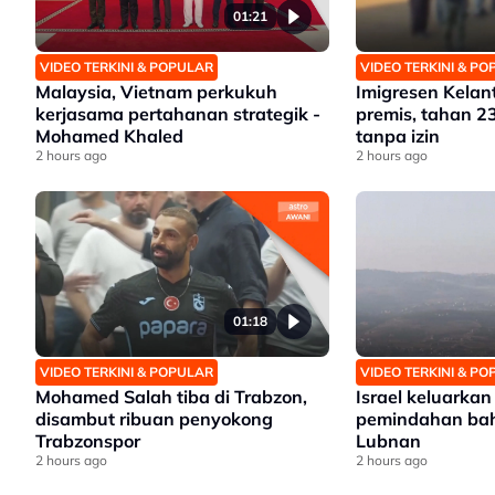
01:21
VIDEO TERKINI & POPULAR
VIDEO TERKINI & P
Malaysia, Vietnam perkukuh
Imigresen Kelan
kerjasama pertahanan strategik -
premis, tahan 2
Mohamed Khaled
tanpa izin
2 hours ago
2 hours ago
01:18
VIDEO TERKINI & POPULAR
VIDEO TERKINI & P
Mohamed Salah tiba di Trabzon,
Israel keluarka
disambut ribuan penyokong
pemindahan bah
Trabzonspor
Lubnan
2 hours ago
2 hours ago