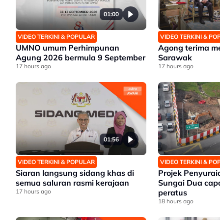
01:00
VIDEO TERKINI & POPULAR
VIDEO TERKINI & P
UMNO umum Perhimpunan
Agong terima m
Agung 2026 bermula 9 September
Sarawak
17 hours ago
17 hours ago
01:56
VIDEO TERKINI & POPULAR
VIDEO TERKINI & P
Siaran langsung sidang khas di
Projek Penyuraia
semua saluran rasmi kerajaan
Sungai Dua cap
17 hours ago
peratus
18 hours ago