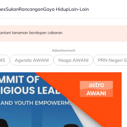
nes
Sukan
Rancangan
Gaya Hidup
Lain-Lain
, petani tanaman berdepan cabaran
m mengukuh berbanding dolar AS
LFW 2026
Advertisement
45
Agenda AWANI
Niaga AWANI
PRN Negeri S