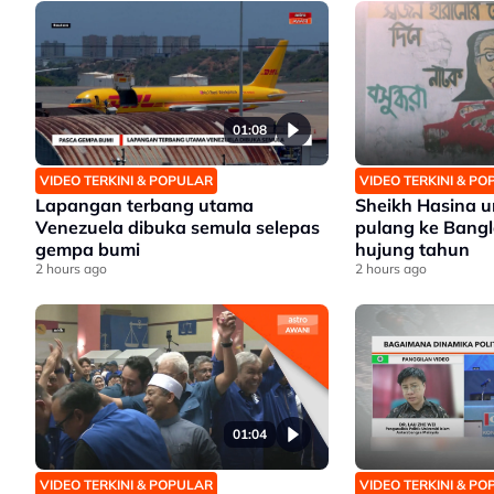
01:08
VIDEO TERKINI & POPULAR
VIDEO TERKINI & P
Lapangan terbang utama
Sheikh Hasina
Venezuela dibuka semula selepas
pulang ke Bang
gempa bumi
hujung tahun
2 hours ago
2 hours ago
01:04
VIDEO TERKINI & POPULAR
VIDEO TERKINI & P