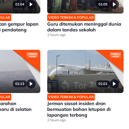
01:54
01:05
OPULAR
VIDEO TERKINI & POPULAR
tan gempur lapan
Guru ditemukan meninggal dunia
3 pendatang
dalam tandas sekolah
2 hours ago
01:13
01:01
OPULAR
VIDEO TERKINI & POPULAR
n arahan
Jerman siasat insiden dron
aru di selatan
bermuatan bahan letupan di
lapangan terbang
2 hours ago