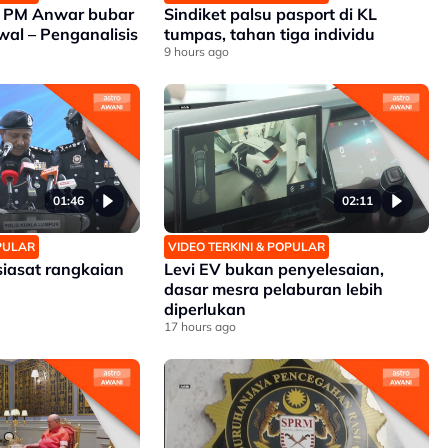
n PM Anwar bubar
Sindiket palsu pasport di KL
wal – Penganalisis
tumpas, tahan tiga individu
9 hours ago
01:46
02:11
OPULAR
VIDEO TERKINI & POPULAR
siasat rangkaian
Levi EV bukan penyelesaian,
dasar mesra pelaburan lebih
diperlukan
17 hours ago