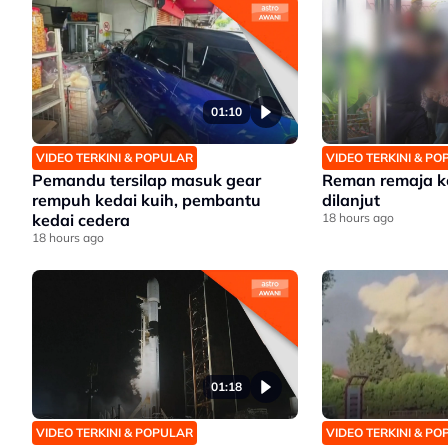
01:10
VIDEO TERKINI & POPULAR
VIDEO TERKINI & P
Pemandu tersilap masuk gear
Reman remaja k
rempuh kedai kuih, pembantu
dilanjut
kedai cedera
18 hours ago
18 hours ago
01:18
VIDEO TERKINI & POPULAR
VIDEO TERKINI & P