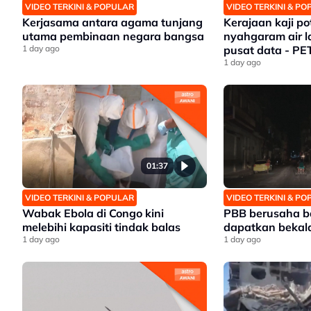
VIDEO TERKINI & POPULAR
VIDEO TERKINI & P
Kerjasama antara agama tunjang
Kerajaan kaji po
utama pembinaan negara bangsa
nyahgaram air la
1 day ago
pusat data - P
1 day ago
01:37
VIDEO TERKINI & POPULAR
VIDEO TERKINI & P
Wabak Ebola di Congo kini
PBB berusaha b
melebihi kapasiti tindak balas
dapatkan bekal
1 day ago
1 day ago