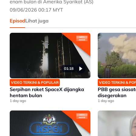
enam bulan di Amerika Syarikat (AS)
09/06/2026 00:17 MYT
Episod
Lihat juga
01:18
VIDEO TERKINI & POPULAR
VIDEO TERKINI & P
Serpihan roket SpaceX dijangka
PBB gesa siasat
hentam bulan
disegerakan
1 day ago
1 day ago