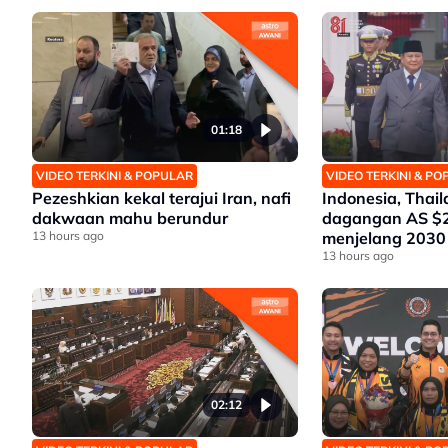
01:18
VIDEO TERKINI & POPULAR
VIDEO TERKINI & P
Pezeshkian kekal terajui Iran, nafi
Indonesia, Thail
dakwaan mahu berundur
dagangan AS $20
13 hours ago
menjelang 2030
13 hours ago
02:12