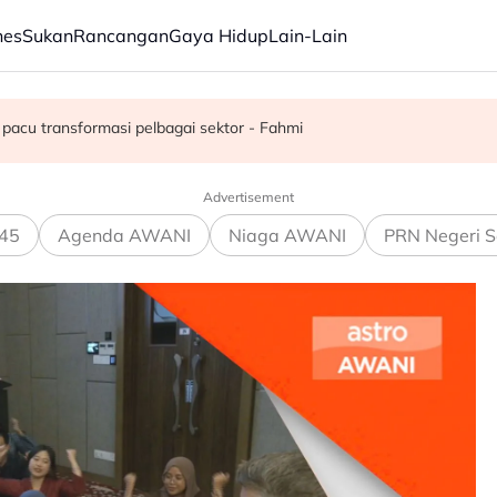
nes
Sukan
Rancangan
Gaya Hidup
Lain-Lain
juta semusim
pacu transformasi pelbagai sektor - Fahmi
Advertisement
45
Agenda AWANI
Niaga AWANI
PRN Negeri S