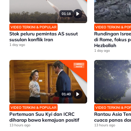
01:18
VIDEO TERKINI & POPULAR
VIDEO TERKINI & P
Stok peluru pemintas AS susut
Rundingan Isra
susulan konflik Iran
di Rome, fokus 
1 day ago
Hezbollah
1 day ago
01:40
VIDEO TERKINI & POPULAR
VIDEO TERKINI & P
Pertemuan Suu Kyi dan ICRC
Rantau Asia Te
diharap bawa kemajuan positif
cuaca panas dan
13 hours ago
13 hours ago