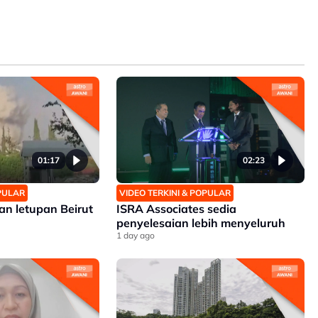
01:17
02:23
OPULAR
VIDEO TERKINI & POPULAR
an letupan Beirut
ISRA Associates sedia
penyelesaian lebih menyeluruh
1 day ago