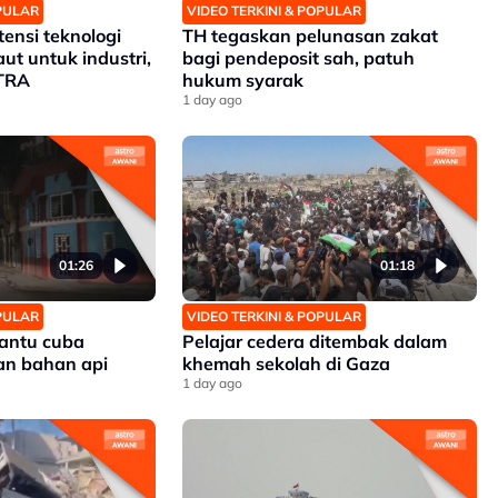
OPULAR
VIDEO TERKINI & POPULAR
tensi teknologi
TH tegaskan pelunasan zakat
ut untuk industri,
bagi pendeposit sah, patuh
ETRA
hukum syarak
1 day ago
01:26
01:18
OPULAR
VIDEO TERKINI & POPULAR
antu cuba
Pelajar cedera ditembak dalam
an bahan api
khemah sekolah di Gaza
1 day ago