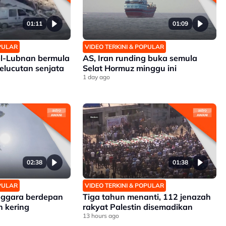
01:11
01:09
OPULAR
VIDEO TERKINI & POPULAR
el-Lubnan bermula
AS, Iran runding buka semula
pelucutan senjata
Selat Hormuz minggu ini
1 day ago
02:38
01:38
OPULAR
VIDEO TERKINI & POPULAR
nggara berdepan
Tiga tahun menanti, 112 jenazah
 kering
rakyat Palestin disemadikan
13 hours ago