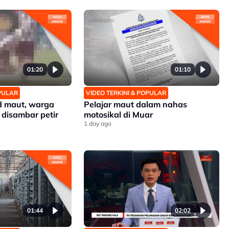
01:20
01:10
OPULAR
VIDEO TERKINI & POPULAR
d maut, warga
Pelajar maut dalam nahas
 disambar petir
motosikal di Muar
1 day ago
01:44
02:02