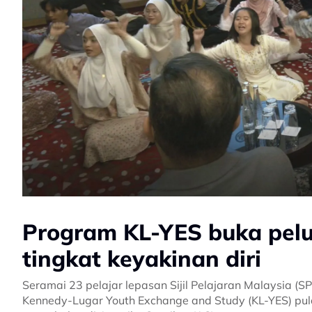
Program KL-YES buka pelu
tingkat keyakinan diri
Seramai 23 pelajar lepasan Sijil Pelajaran Malaysia (
Kennedy-Lugar Youth Exchange and Study (KL-YES) pu