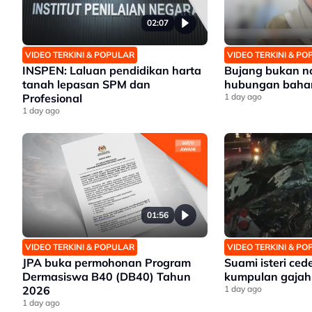
02:07
VIDEO TERKINI & POPULAR
VIDEO TERKINI & P
INSPEN: Laluan pendidikan harta
Bujang bukan no
tanah lepasan SPM dan
hubungan baha
Profesional
1 day ago
1 day ago
01:56
VIDEO TERKINI & POPULAR
VIDEO TERKINI & P
JPA buka permohonan Program
Suami isteri ce
Dermasiswa B40 (DB40) Tahun
kumpulan gajah 
2026
1 day ago
1 day ago