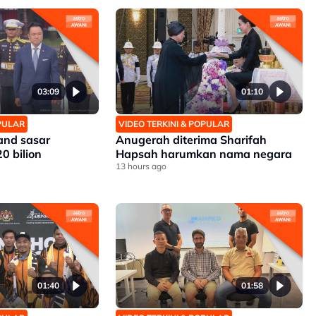
03:09
01:10
OPULAR
VIDEO TERKINI & POPULAR
and sasar
Anugerah diterima Sharifah
 bilion
Hapsah harumkan nama negara
13 hours ago
01:40
01:58