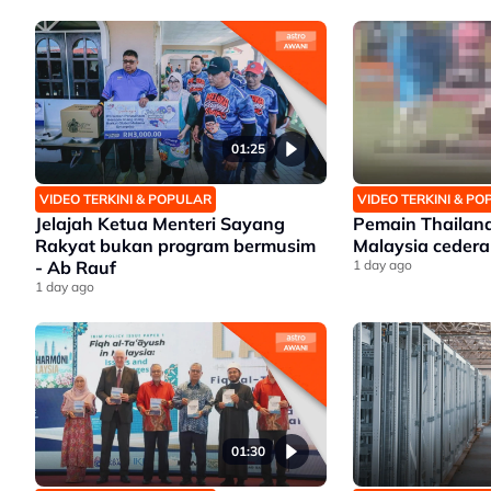
01:25
VIDEO TERKINI & POPULAR
VIDEO TERKINI & P
Jelajah Ketua Menteri Sayang
Pemain Thailan
Rakyat bukan program bermusim
Malaysia cedera
- Ab Rauf
1 day ago
1 day ago
01:30