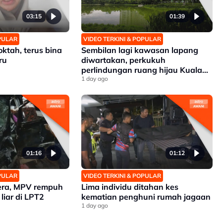
03:15
01:39
OPULAR
VIDEO TERKINI & POPULAR
ktah, terus bina
Sembilan lagi kawasan lapang
ru
diwartakan, perkukuh
perlindungan ruang hijau Kuala
Lumpur
1 day ago
01:16
01:12
OPULAR
VIDEO TERKINI & POPULAR
dera, MPV rempuh
Lima individu ditahan kes
liar di LPT2
kematian penghuni rumah jagaan
1 day ago