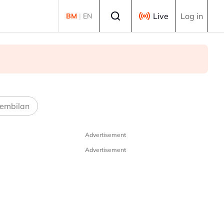
Select language
Live
Log in
BM
|
EN
embilan
Advertisement
Advertisement