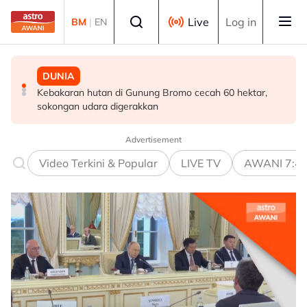
Skip to main content
Select language
Live
Log in
BM
|
EN
DUNIA
DUNIA
MALAYSIA
Kebakaran hutan di Gunung Bromo cecah 60 hektar,
Jerman naikkan anggaran kematian berkaitan haba
Pendekatan menyeluruh bagi Malaysia bersedia hadapi
sokongan udara digerakkan
kepada hampir 12,000
demensia menjelang 2030 - Hanifah
Advertisement
Video Terkini & Popular
LIVE TV
AWANI 7:4