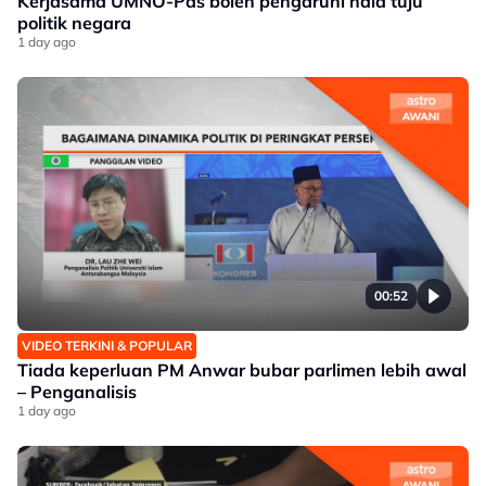
Kerjasama UMNO-Pas boleh pengaruhi hala tuju
politik negara
1 day ago
00:52
VIDEO TERKINI & POPULAR
Tiada keperluan PM Anwar bubar parlimen lebih awal
– Penganalisis
1 day ago