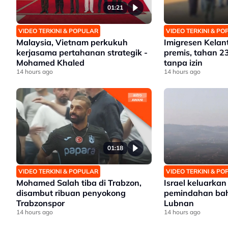
01:21
VIDEO TERKINI & POPULAR
VIDEO TERKINI & P
Malaysia, Vietnam perkukuh
Imigresen Kelan
kerjasama pertahanan strategik -
premis, tahan 2
Mohamed Khaled
tanpa izin
14 hours ago
14 hours ago
01:18
VIDEO TERKINI & POPULAR
VIDEO TERKINI & P
Mohamed Salah tiba di Trabzon,
Israel keluarka
disambut ribuan penyokong
pemindahan bah
Trabzonspor
Lubnan
14 hours ago
14 hours ago