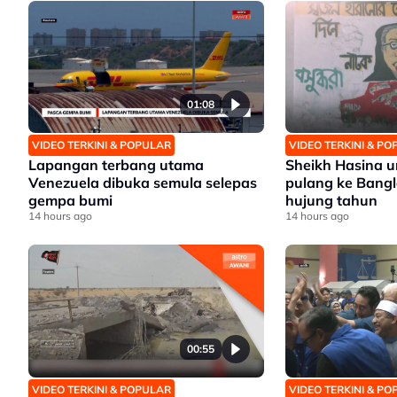
01:08
VIDEO TERKINI & POPULAR
VIDEO TERKINI & P
Lapangan terbang utama
Sheikh Hasina
Venezuela dibuka semula selepas
pulang ke Bang
gempa bumi
hujung tahun
14 hours ago
14 hours ago
00:55
VIDEO TERKINI & POPULAR
VIDEO TERKINI & P