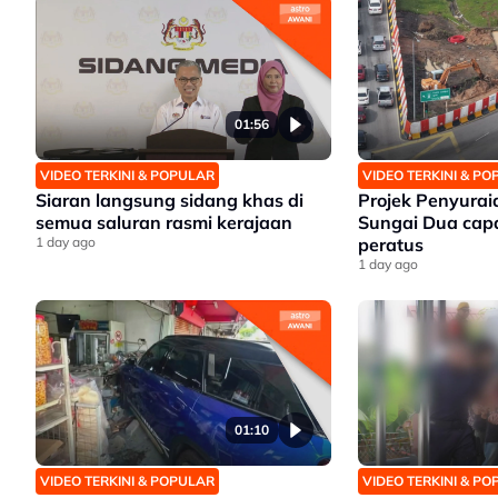
01:56
VIDEO TERKINI & POPULAR
VIDEO TERKINI & P
Siaran langsung sidang khas di
Projek Penyuraia
semua saluran rasmi kerajaan
Sungai Dua cap
1 day ago
peratus
1 day ago
01:10
VIDEO TERKINI & POPULAR
VIDEO TERKINI & P