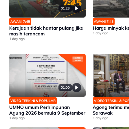
01:23
AWANI 7:45
AWANI 7:45
Kerajaan tidak hantar pulang jika
Harga minyak k
masih terancam
1 day ago
1 day ago
01:00
VIDEO TERKINI & POPULAR
VIDEO TERKINI & P
UMNO umum Perhimpunan
Agong terima m
Agung 2026 bermula 9 September
Sarawak
1 day ago
1 day ago