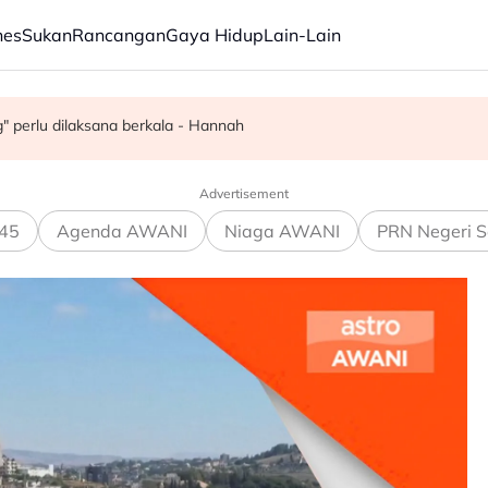
nes
Sukan
Rancangan
Gaya Hidup
Lain-Lain
yen Kuala Lumpur
" perlu dilaksana berkala - Hannah
ri rasuah kepada pegawai jas
Advertisement
45
Agenda AWANI
Niaga AWANI
PRN Negeri S