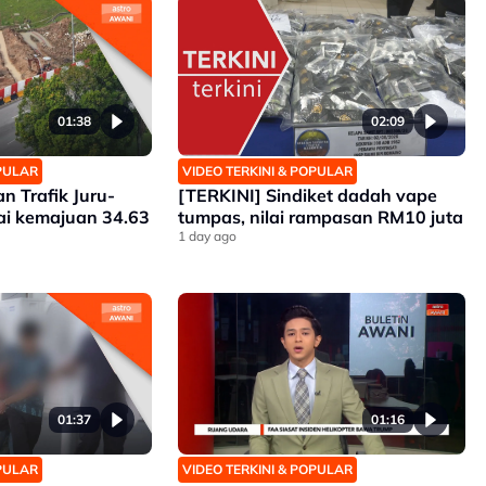
01:38
02:09
OPULAR
VIDEO TERKINI & POPULAR
n Trafik Juru-
[TERKINI] Sindiket dadah vape
ai kemajuan 34.63
tumpas, nilai rampasan RM10 juta
1 day ago
01:37
01:16
OPULAR
VIDEO TERKINI & POPULAR