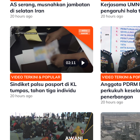
AS serang, musnahkan jambatan
Kerjasama UMN
di selatan Iran
pengaruhi hala t
20 hours ago
20 hours ago
02:11
VIDEO TERKINI & POPULAR
VIDEO TERKINI & P
Sindiket palsu pasport di KL
Anggota PDRM 
tumpas, tahan tiga individu
perkukuh kesel
20 hours ago
penerbangan
20 hours ago