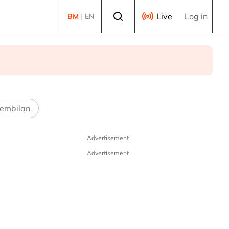
Select language
Live
Log in
BM
|
EN
embilan
Advertisement
Advertisement