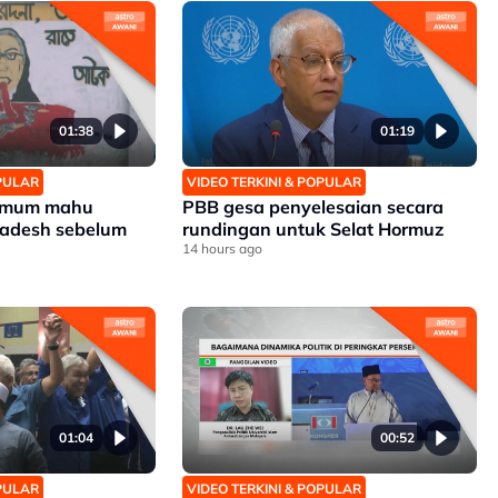
01:38
01:19
OPULAR
VIDEO TERKINI & POPULAR
 umum mahu
PBB gesa penyelesaian secara
ladesh sebelum
rundingan untuk Selat Hormuz
14 hours ago
01:04
00:52
OPULAR
VIDEO TERKINI & POPULAR