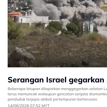
Serangan Israel gegarkan
Beberapa letupan dilaporkan menggegarkan selatan Lubn
terus memuncak walaupun gencatan senjata diumumkan 
penduduk terjejas akibat pertempuran berterusan.
14/06/2026 07:52 MYT