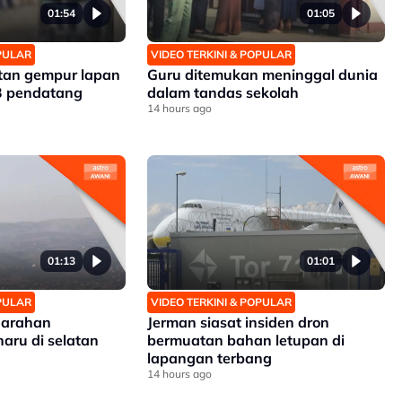
01:54
01:05
OPULAR
VIDEO TERKINI & POPULAR
tan gempur lapan
Guru ditemukan meninggal dunia
3 pendatang
dalam tandas sekolah
14 hours ago
01:13
01:01
OPULAR
VIDEO TERKINI & POPULAR
n arahan
Jerman siasat insiden dron
aru di selatan
bermuatan bahan letupan di
lapangan terbang
14 hours ago