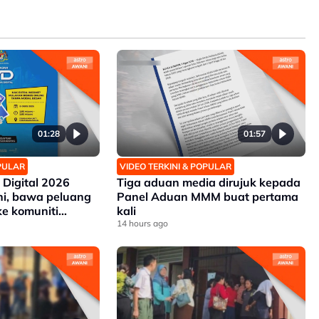
01:28
01:57
OPULAR
VIDEO TERKINI & POPULAR
 Digital 2026
Tiga aduan media dirujuk kepada
ni, bawa peluang
Panel Aduan MMM buat pertama
ke komuniti
kali
14 hours ago