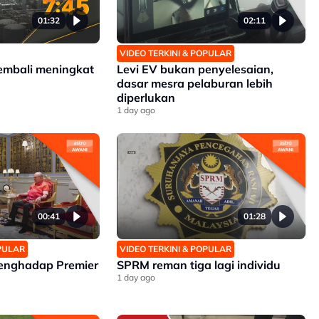
01:32
02:11
VIDEO TERKINI & POPULAR
embali meningkat
Levi EV bukan penyelesaian,
dasar mesra pelaburan lebih
diperlukan
1 day ago
00:41
01:28
OPULAR
VIDEO TERKINI & POPULAR
enghadap Premier
SPRM reman tiga lagi individu
1 day ago