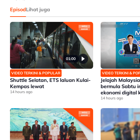
Episod
Lihat juga
01:00
VIDEO TERKINI & POPULAR
VIDEO TERKINI & P
Shuttle Selatan, ETS laluan Kulai-
Jelajah Malaysia
Kempas lewat
bermula Sabtu i
14 hours ago
ekonomi digital 
setempat
14 hours ago