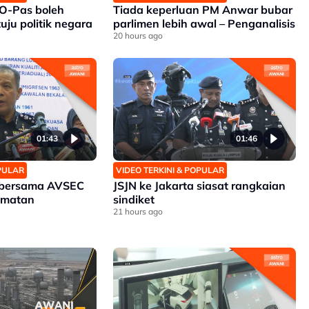
O-Pas boleh
Tiada keperluan PM Anwar bubar
uju politik negara
parlimen lebih awal – Penganalisis
20 hours ago
01:43
01:46
OPULAR
VIDEO TERKINI & POPULAR
bersama AVSEC
JSJN ke Jakarta siasat rangkaian
amatan
sindiket
21 hours ago