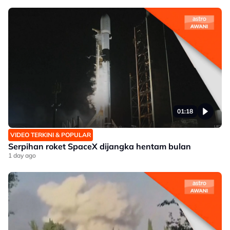
01:18
VIDEO TERKINI & POPULAR
Serpihan roket SpaceX dijangka hentam bulan
1 day ago