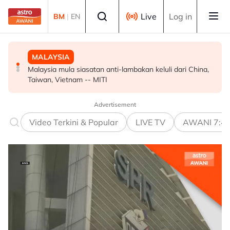
Skip to main content
Select language
Live
Log in
BM
|
EN
MALAYSIA
MALAYSIA
MALAYSIA
Malaysia mula siasatan anti-lambakan keluli dari China,
Wanita didenda RM75,000 mengaku salah beri rasuah
Ismail Sabri didakwa esok di Mahkamah Sesyen Kuala
Taiwan, Vietnam -- MITI
kepada pegawai jas
Lumpur
Advertisement
Video Terkini & Popular
LIVE TV
AWANI 7:4