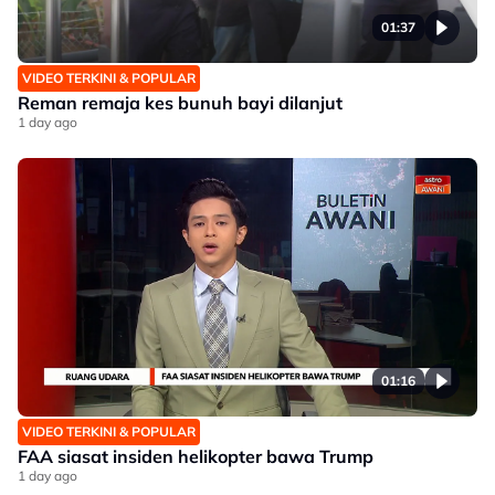
01:37
VIDEO TERKINI & POPULAR
Reman remaja kes bunuh bayi dilanjut
1 day ago
01:16
VIDEO TERKINI & POPULAR
FAA siasat insiden helikopter bawa Trump
1 day ago