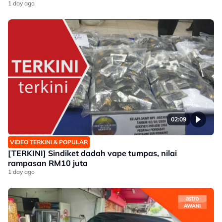
1 day ago
02:09
VIDEO TERKINI & POPULAR
[TERKINI] Sindiket dadah vape tumpas, nilai
rampasan RM10 juta
1 day ago