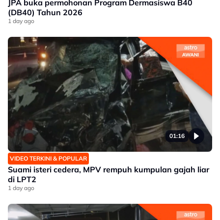
JPA buka permohonan Program Dermasiswa B40
(DB40) Tahun 2026
1 day ago
01:16
VIDEO TERKINI & POPULAR
Suami isteri cedera, MPV rempuh kumpulan gajah liar
di LPT2
1 day ago