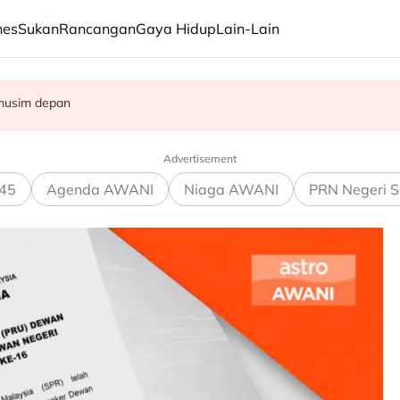
nes
Sukan
Rancangan
Gaya Hidup
Lain-Lain
angan peluru berpandu di Selat Hormuz
musim depan
apa
Advertisement
45
Agenda AWANI
Niaga AWANI
PRN Negeri S