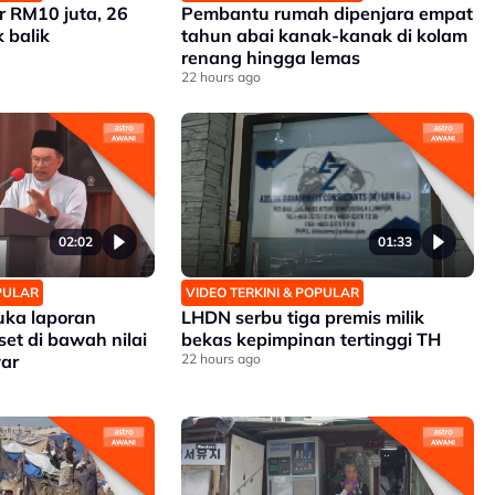
r RM10 juta, 26
Pembantu rumah dipenjara empat
 balik
tahun abai kanak-kanak di kolam
renang hingga lemas
22 hours ago
02:02
01:33
OPULAR
VIDEO TERKINI & POPULAR
uka laporan
LHDN serbu tiga premis milik
et di bawah nilai
bekas kepimpinan tertinggi TH
ar
22 hours ago