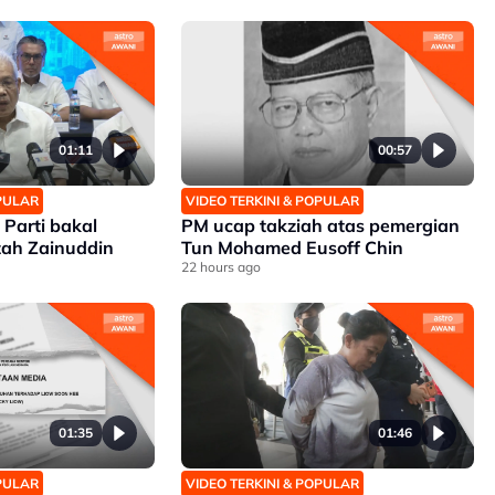
01:11
00:57
OPULAR
VIDEO TERKINI & POPULAR
 Parti bakal
PM ucap takziah atas pemergian
zah Zainuddin
Tun Mohamed Eusoff Chin
22 hours ago
01:35
01:46
OPULAR
VIDEO TERKINI & POPULAR