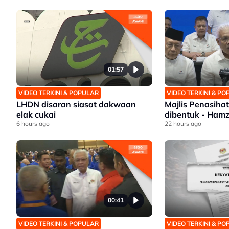
01:57
VIDEO TERKINI & POPULAR
VIDEO TERKINI & P
LHDN disaran siasat dakwaan
Majlis Penasihat
elak cukai
dibentuk - Ham
6 hours ago
22 hours ago
00:41
VIDEO TERKINI & POPULAR
VIDEO TERKINI & P