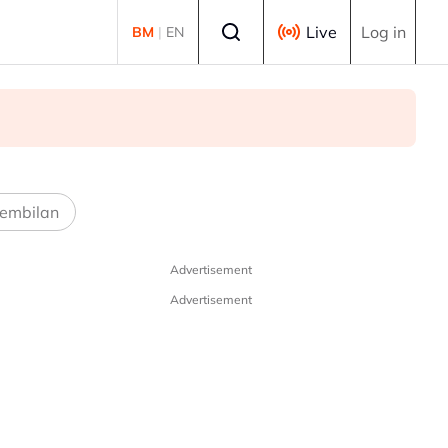
Select language
Live
Log in
BM
|
EN
embilan
Advertisement
Advertisement