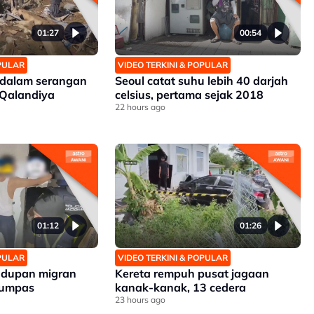
01:27
00:54
OPULAR
VIDEO TERKINI & POPULAR
 dalam serangan
Seoul catat suhu lebih 40 darjah
 Qalandiya
celsius, pertama sejak 2018
22 hours ago
01:12
01:26
OPULAR
VIDEO TERKINI & POPULAR
udupan migran
Kereta rempuh pusat jagaan
tumpas
kanak-kanak, 13 cedera
23 hours ago