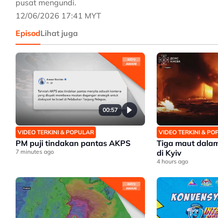
pusat mengundi.
12/06/2026 17:41 MYT
Episod
Lihat juga
00:57
VIDEO TERKINI & POPULAR
VIDEO TERKINI & P
PM puji tindakan pantas AKPS
Tiga maut dala
7 minutes ago
di Kyiv
4 hours ago