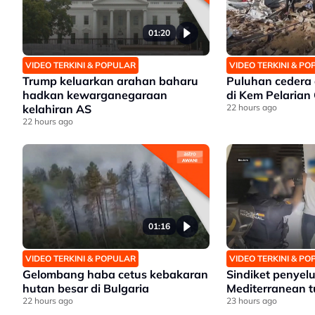
01:20
VIDEO TERKINI & POPULAR
VIDEO TERKINI & P
Trump keluarkan arahan baharu
Puluhan cedera
hadkan kewarganegaraan
di Kem Pelarian
kelahiran AS
22 hours ago
22 hours ago
01:16
VIDEO TERKINI & POPULAR
VIDEO TERKINI & P
Gelombang haba cetus kebakaran
Sindiket penyel
hutan besar di Bulgaria
Mediterranean 
22 hours ago
23 hours ago