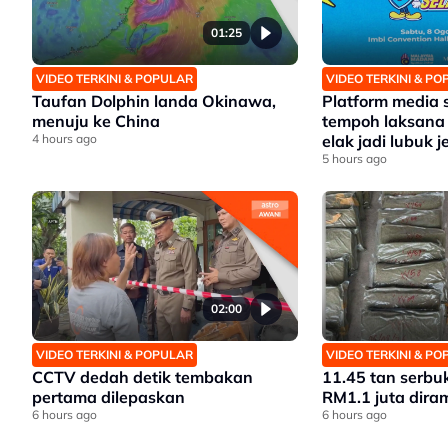
01:25
VIDEO TERKINI & POPULAR
VIDEO TERKINI & P
Taufan Dolphin landa Okinawa,
Platform media s
menuju ke China
tempoh laksana
4 hours ago
elak jadi lubuk 
5 hours ago
02:00
VIDEO TERKINI & POPULAR
VIDEO TERKINI & P
CCTV dedah detik tembakan
11.45 tan serbuk
pertama dilepaskan
RM1.1 juta dira
6 hours ago
6 hours ago