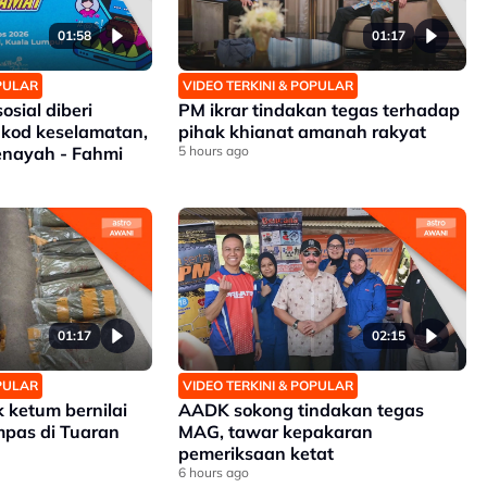
01:58
01:17
OPULAR
VIDEO TERKINI & POPULAR
osial diberi
PM ikrar tindakan tegas terhadap
 kod keselamatan,
pihak khianat amanah rakyat
jenayah - Fahmi
5 hours ago
01:17
02:15
OPULAR
VIDEO TERKINI & POPULAR
 ketum bernilai
AADK sokong tindakan tegas
mpas di Tuaran
MAG, tawar kepakaran
pemeriksaan ketat
6 hours ago