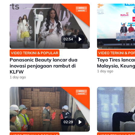
02:54
VIDEO TERKINI & POPULAR
VIDEO TERKINI & P
Panasonic Beauty lancar dua
Toyo Tires lanc
inovasi penjagaan rambut di
Malaysia, Keung
KLFW
1 day ago
1 day ago
02:29