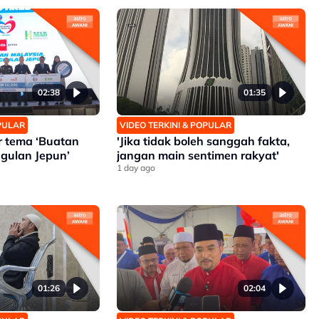
02:38
01:35
OPULAR
VIDEO TERKINI & POPULAR
ar tema ‘Buatan
'Jika tidak boleh sanggah fakta,
gulan Jepun’
jangan main sentimen rakyat'
1 day ago
01:26
02:04