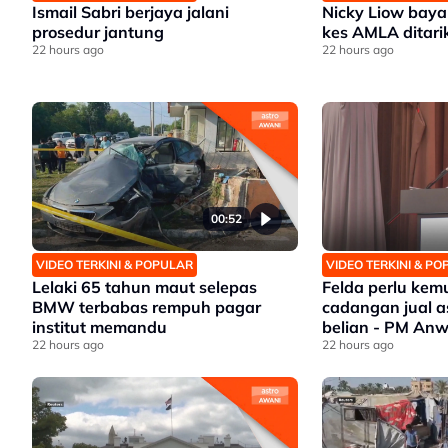
Ismail Sabri berjaya jalani
Nicky Liow baya
prosedur jantung
kes AMLA ditarik
22 hours ago
22 hours ago
00:52
VIDEO TERKINI & POPULAR
VIDEO TERKINI & P
Lelaki 65 tahun maut selepas
Felda perlu kem
BMW terbabas rempuh pagar
cadangan jual as
institut memandu
belian - PM Anw
22 hours ago
22 hours ago