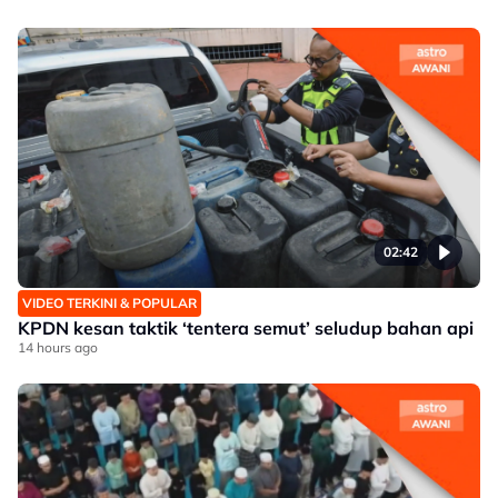
02:42
VIDEO TERKINI & POPULAR
KPDN kesan taktik ‘tentera semut’ seludup bahan api
14 hours ago