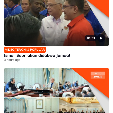
01:23
VIDEO TERKINI & POPULAR
Ismail Sabri akan didakwa Jumaat
3 hours ago