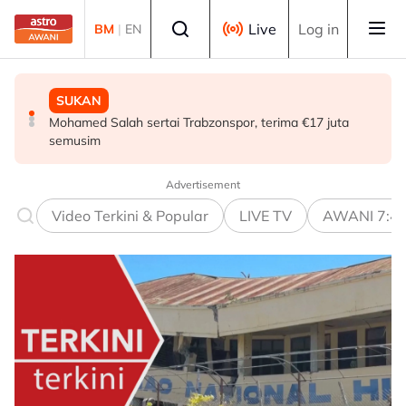
Skip to main content
Select language
Live
Log in
BM
|
EN
MALAYSIA
SUKAN
MALAYSIA
Teknologi "5G Advanced" buka potensi besar pacu
Mohamed Salah sertai Trabzonspor, terima €17 juta
Berita tempatan pilihan sepanjang hari ini
transformasi pelbagai sektor - Fahmi
semusim
Advertisement
Video Terkini & Popular
LIVE TV
AWANI 7:4