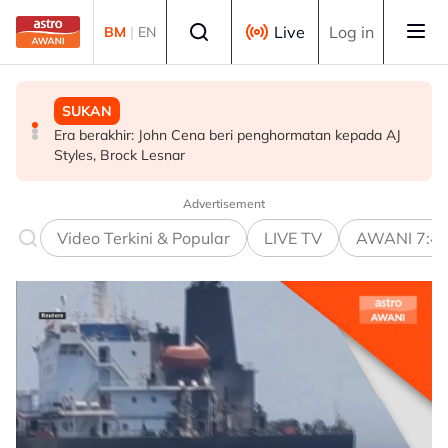
Skip to main content
Select language
Live
Log in
BM
|
EN
SUKAN
DUNIA
MALAYSIA
Era berakhir: John Cena beri penghormatan kepada AJ
Gelombang haba: Rakyat Britain tidur di dapur, ambil
KLFW 2026 buka laluan produk Malaysia ke pasaran
Styles, Brock Lesnar
cuti
dunia - Armizan
Advertisement
Video Terkini & Popular
LIVE TV
AWANI 7:4