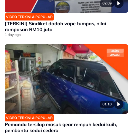
02:09
VIDEO TERKINI & POPULAR
[TERKINI] Sindiket dadah vape tumpas, nilai
rampasan RM10 juta
1 day ago
01:10
VIDEO TERKINI & POPULAR
Pemandu tersilap masuk gear rempuh kedai kuih,
pembantu kedai cedera