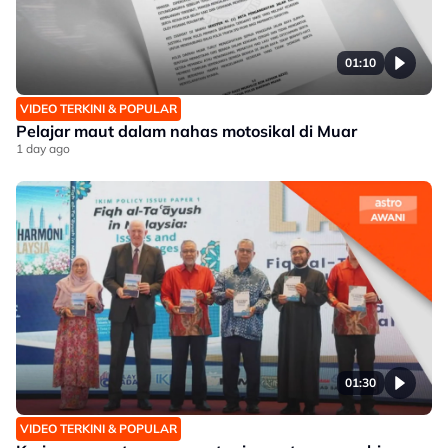
01:10
VIDEO TERKINI & POPULAR
Pelajar maut dalam nahas motosikal di Muar
1 day ago
01:30
VIDEO TERKINI & POPULAR