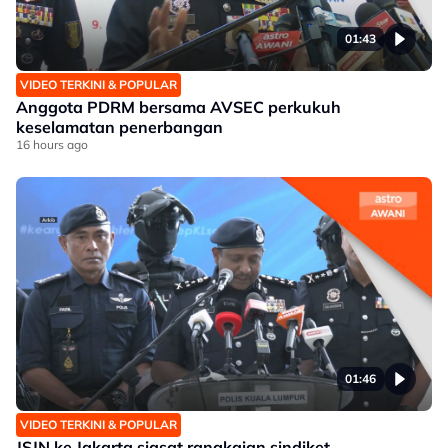
01:43
VIDEO TERKINI & POPULAR
Anggota PDRM bersama AVSEC perkukuh
keselamatan penerbangan
16 hours ago
01:46
VIDEO TERKINI & POPULAR
JSJN ke Jakarta siasat rangkaian sindiket