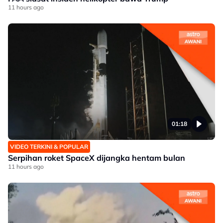
11 hours ago
01:18
VIDEO TERKINI & POPULAR
Serpihan roket SpaceX dijangka hentam bulan
11 hours ago