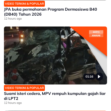
VIDEO TERKINI & POPULAR
JPA buka permohonan Program Dermasiswa B40
(DB40) Tahun 2026
12 hours ago
01:16
VIDEO TERKINI & POPULAR
Suami isteri cedera, MPV rempuh kumpulan gajah liar
di LPT2
12 hours ago