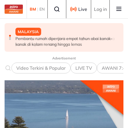
Skip to main content
Select language
Live
Log in
BM
|
EN
MALAYSIA
POLITIK
POLITIK
Pembantu rumah dipenjara empat tahun abai kanak-
RCI Tabung Haji: 'Jika tidak boleh sanggah fakta, jangan
Exco Negeri Sembilan: Risiko kemungkinan wujud 'dua
kanak di kolam renang hingga lemas
main sentimen rakyat' - AMK
pusat pengaruh' - Mujibu
Advertisement
Video Terkini & Popular
LIVE TV
AWANI 7:4