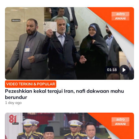
01:18
VIDEO TERKINI & POPULAR
Pezeshkian kekal terajui Iran, nafi dakwaan mahu
berundur
1 day ago