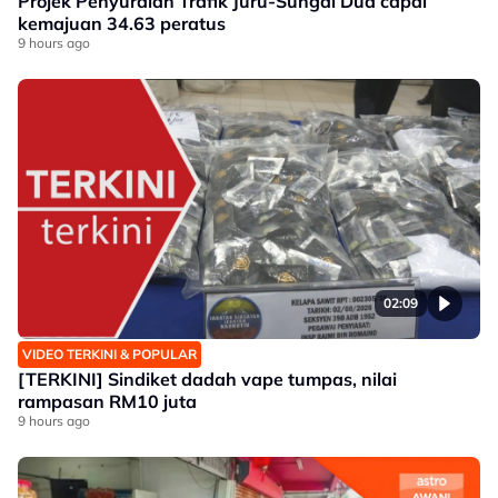
Projek Penyuraian Trafik Juru-Sungai Dua capai
kemajuan 34.63 peratus
9 hours ago
02:09
VIDEO TERKINI & POPULAR
[TERKINI] Sindiket dadah vape tumpas, nilai
rampasan RM10 juta
9 hours ago