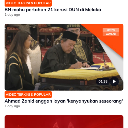
VIDEO TERKINI & POPULAR
BN mahu pertahan 21 kerusi DUN di Melaka
1 day ago
01:38
VIDEO TERKINI & POPULAR
Ahmad Zahid enggan layan 'kenyanyukan seseorang'
1 day ago