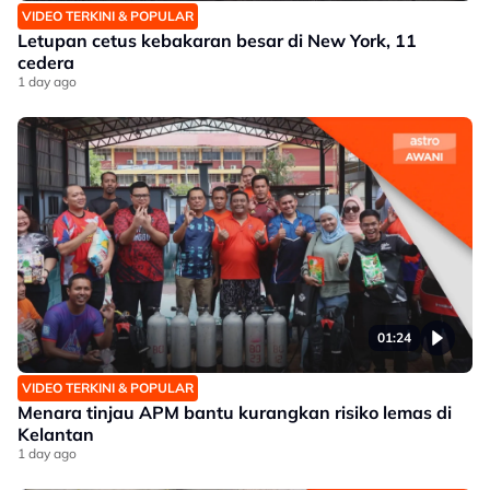
VIDEO TERKINI & POPULAR
Letupan cetus kebakaran besar di New York, 11
cedera
1 day ago
01:24
VIDEO TERKINI & POPULAR
Menara tinjau APM bantu kurangkan risiko lemas di
Kelantan
1 day ago