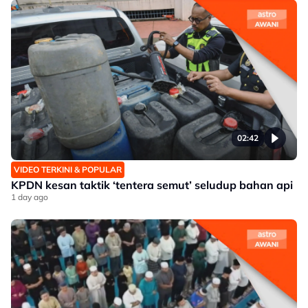
02:42
VIDEO TERKINI & POPULAR
KPDN kesan taktik ‘tentera semut’ seludup bahan api
1 day ago