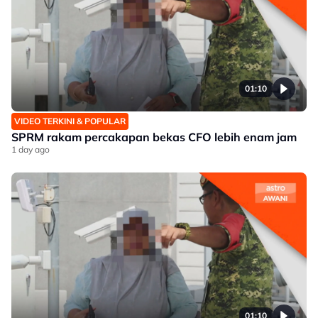
01:10
VIDEO TERKINI & POPULAR
SPRM rakam percakapan bekas CFO lebih enam jam
1 day ago
01:10