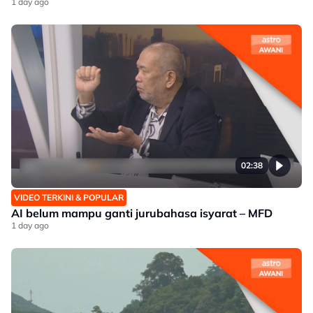
1 day ago
02:38
VIDEO TERKINI & POPULAR
AI belum mampu ganti jurubahasa isyarat – MFD
1 day ago