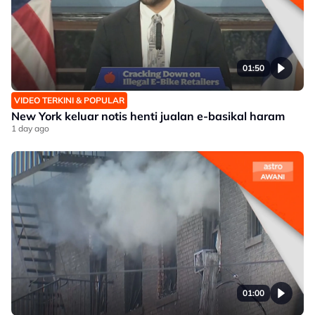
01:50
VIDEO TERKINI & POPULAR
New York keluar notis henti jualan e-basikal haram
1 day ago
01:00