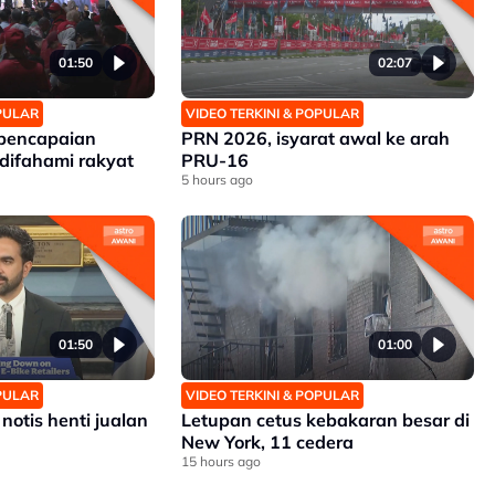
01:50
02:07
OPULAR
VIDEO TERKINI & POPULAR
 pencapaian
PRN 2026, isyarat awal ke arah
difahami rakyat
PRU-16
5 hours ago
01:50
01:00
OPULAR
VIDEO TERKINI & POPULAR
notis henti jualan
Letupan cetus kebakaran besar di
New York, 11 cedera
15 hours ago