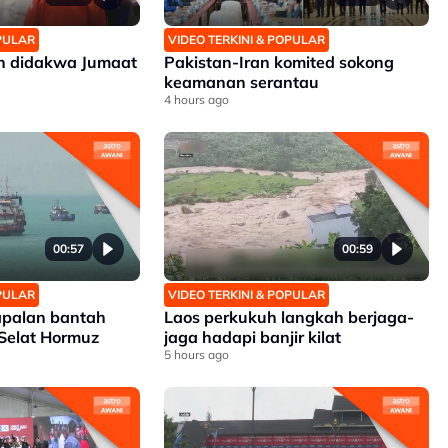
OPULAR
VIDEO TERKINI & POPULAR
an didakwa Jumaat
Pakistan-Iran komited sokong
keamanan serantau
4 hours ago
00:57
00:59
OPULAR
VIDEO TERKINI & POPULAR
apalan bantah
Laos perkukuh langkah berjaga-
 Selat Hormuz
jaga hadapi banjir kilat
5 hours ago