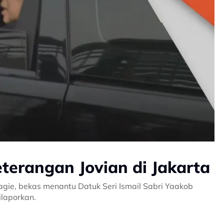
terangan Jovian di Jakarta
agie, bekas menantu Datuk Seri Ismail Sabri Yaakob
ilaporkan.