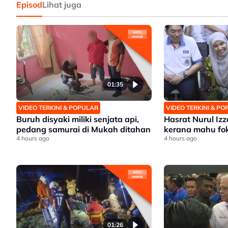
Episod
Lihat juga
01:35
VIDEO TERKINI & POPULAR
VIDEO TERKINI & P
Buruh disyaki miliki senjata api,
Hasrat Nurul Iz
pedang samurai di Mukah ditahan
kerana mahu fo
4 hours ago
4 hours ago
01:26