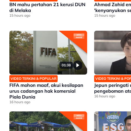
BN mahu pertahan 21 kerusi DUN
Ahmad Zahid en
di Melaka
'kenyanyukan s
15 hours ago
15 hours ago
01:38
VIDEO TERKINI & POPULAR
VIDEO TERKINI & P
FIFA mohon maaf, akui kesilapan
Jepun peringati
urus cadangan hak komersial
pengeboman ato
Piala Dunia
16 hours ago
16 hours ago