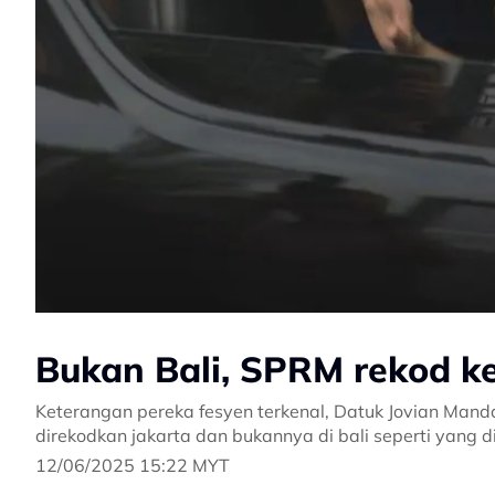
Bukan Bali, SPRM rekod ke
Keterangan pereka fesyen terkenal, Datuk Jovian Mand
direkodkan jakarta dan bukannya di bali seperti yang d
12/06/2025 15:22 MYT