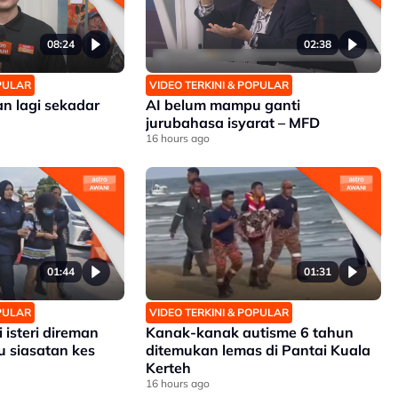
08:24
02:38
OPULAR
VIDEO TERKINI & POPULAR
an lagi sekadar
AI belum mampu ganti
jurubahasa isyarat – MFD
16 hours ago
01:44
01:31
OPULAR
VIDEO TERKINI & POPULAR
isteri direman
Kanak-kanak autisme 6 tahun
u siasatan kes
ditemukan lemas di Pantai Kuala
Kerteh
16 hours ago