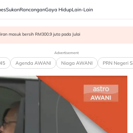
nes
Sukan
Rancangan
Gaya Hidup
Lain-Lain
ba kepada hampir 12,000
aliran masuk bersih RM300.9 juta pada Julai
dia hadapi demensia menjelang 2030 - Hanifah
Advertisement
45
Agenda AWANI
Niaga AWANI
PRN Negeri S