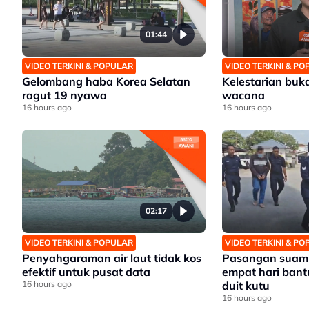
01:44
VIDEO TERKINI & POPULAR
VIDEO TERKINI & P
Gelombang haba Korea Selatan
Kelestarian buk
ragut 19 nyawa
wacana
16 hours ago
16 hours ago
02:17
VIDEO TERKINI & POPULAR
VIDEO TERKINI & P
Penyahgaraman air laut tidak kos
Pasangan suami 
efektif untuk pusat data
empat hari bant
16 hours ago
duit kutu
16 hours ago