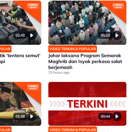
02:42
01:23
OPULAR
VIDEO TERKINI & POPULAR
ik ‘tentera semut’
Johor laksana Program Semarak
pi
Maghrib dan Isyak perkasa solat
berjemaah
15 hours ago
01:38
00:44
OPULAR
VIDEO TERKINI & POPULAR