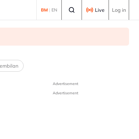
Select language
Live
Log in
BM
|
EN
embilan
Advertisement
Advertisement