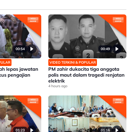
00:54
00:49
OPULAR
VIDEO TERKINI & POPULAR
zah lepas jawatan
PM zahir dukacita tiga anggota
kus pengajian
polis maut dalam tragedi renjatan
elektrik
4 hours ago
01:23
01:16