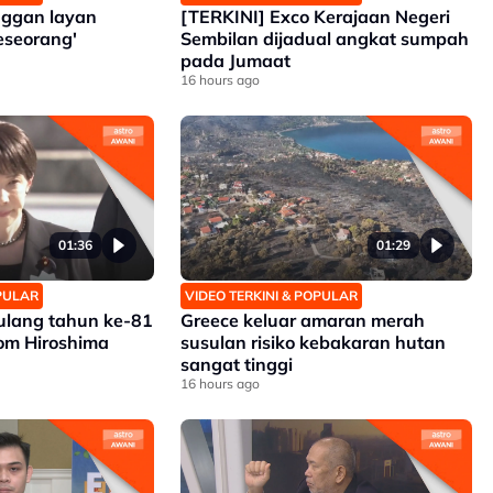
ggan layan
[TERKINI] Exco Kerajaan Negeri
eseorang'
Sembilan dijadual angkat sumpah
pada Jumaat
16 hours ago
01:36
01:29
OPULAR
VIDEO TERKINI & POPULAR
 ulang tahun ke-81
Greece keluar amaran merah
m Hiroshima
susulan risiko kebakaran hutan
sangat tinggi
16 hours ago