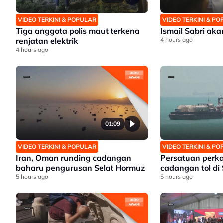
VIDEO TERKINI & POPULAR
VIDEO TERKINI & P
Tiga anggota polis maut terkena
Ismail Sabri ak
renjatan elektrik
4 hours ago
4 hours ago
01:09
VIDEO TERKINI & POPULAR
VIDEO TERKINI & P
Iran, Oman runding cadangan
Persatuan perk
baharu pengurusan Selat Hormuz
cadangan tol di
5 hours ago
5 hours ago