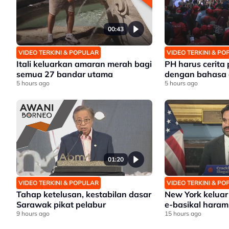
00:43
VIDEO TERKINI & POPULAR
VIDEO TERKINI & P
Itali keluarkan amaran merah bagi
PH harus cerita
semua 27 bandar utama
dengan bahasa 
5 hours ago
5 hours ago
01:20
VIDEO TERKINI & POPULAR
VIDEO TERKINI & P
Tahap ketelusan, kestabilan dasar
New York keluar 
Sarawak pikat pelabur
e-basikal haram
9 hours ago
15 hours ago