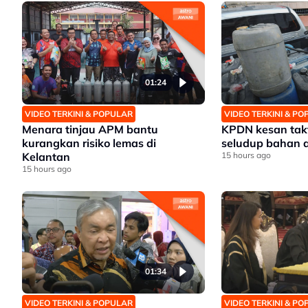
01:24
VIDEO TERKINI & POPULAR
VIDEO TERKINI & P
Menara tinjau APM bantu
KPDN kesan takt
kurangkan risiko lemas di
seludup bahan a
Kelantan
15 hours ago
15 hours ago
01:34
VIDEO TERKINI & POPULAR
VIDEO TERKINI & P