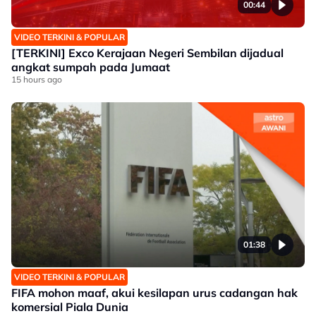
00:44
VIDEO TERKINI & POPULAR
[TERKINI] Exco Kerajaan Negeri Sembilan dijadual
angkat sumpah pada Jumaat
15 hours ago
01:38
VIDEO TERKINI & POPULAR
FIFA mohon maaf, akui kesilapan urus cadangan hak
komersial Piala Dunia