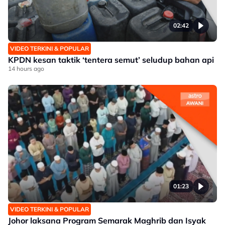
02:42
VIDEO TERKINI & POPULAR
KPDN kesan taktik ‘tentera semut’ seludup bahan api
14 hours ago
01:23
VIDEO TERKINI & POPULAR
Johor laksana Program Semarak Maghrib dan Isyak