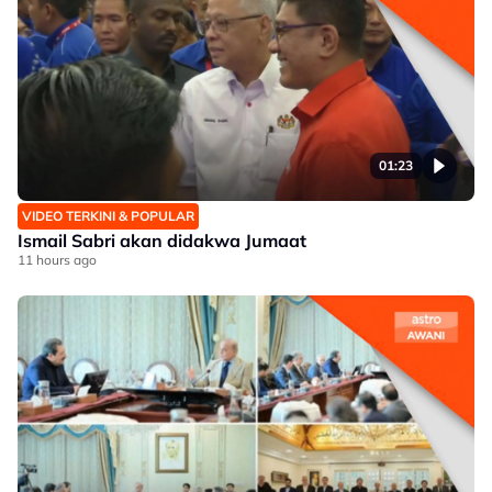
01:23
VIDEO TERKINI & POPULAR
Ismail Sabri akan didakwa Jumaat
11 hours ago