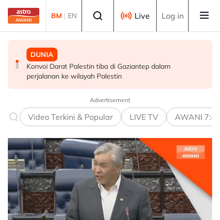
Skip to main content
Select language
Live
Log in
BM
|
EN
DUNIA
MALAYSIA
BISNES
Konvoi Darat Palestin tiba di Gaziantep dalam
Siasatan segera tragedi renjatan elektrik tiga anggota
Bursa Malaysia dibuka rendah, menjejaki penyusutan
perjalanan ke wilayah Palestin
polis - Saifuddin Nasution
semalaman Wall Street
Advertisement
Video Terkini & Popular
LIVE TV
AWANI 7:4