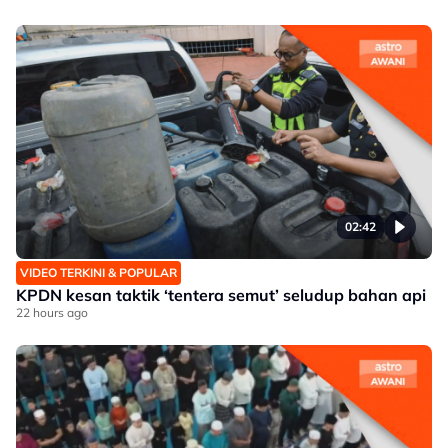
02:42
VIDEO TERKINI & POPULAR
KPDN kesan taktik ‘tentera semut’ seludup bahan api
22 hours ago