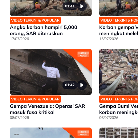
01:41
VIDEO TERKINI & POPULAR
VIDEO TERKINI & P
Angka korban hampiri 5,000
Korban gempa V
orang, SAR diteruskan
meningkat meleb
17/07/2026
15/07/2026
01:42
VIDEO TERKINI & POPULAR
VIDEO TERKINI & P
Gempa Venezuela: Operasi SAR
Gempa Bumi Ven
masuk fasa kritikal
korban meningk
08/07/2026
06/07/2026