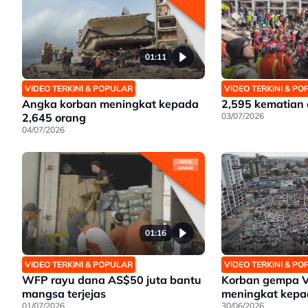
01:11
VIDEO TERKINI & POPULAR
VIDEO TERKINI & P
Angka korban meningkat kepada
2,595 kematian 
2,645 orang
03/07/2026
04/07/2026
01:16
VIDEO TERKINI & POPULAR
VIDEO TERKINI & P
WFP rayu dana AS$50 juta bantu
Korban gempa V
mangsa terjejas
meningkat kepa
01/07/2026
30/06/2026