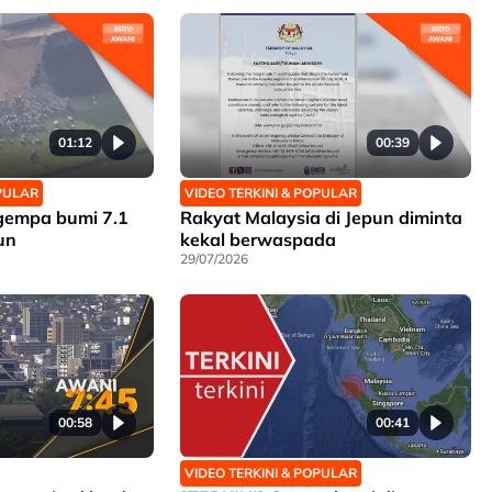
01:12
00:39
OPULAR
VIDEO TERKINI & POPULAR
gempa bumi 7.1
Rakyat Malaysia di Jepun diminta
un
kekal berwaspada
29/07/2026
00:58
00:41
VIDEO TERKINI & POPULAR