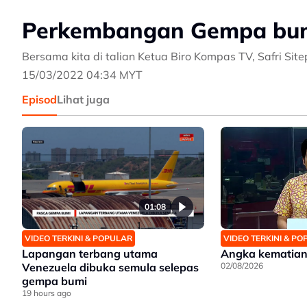
Perkembangan Gempa bu
Bersama kita di talian Ketua Biro Kompas TV, Safri Site
15/03/2022 04:34 MYT
Episod
Lihat juga
01:08
VIDEO TERKINI & POPULAR
VIDEO TERKINI & P
Lapangan terbang utama
Angka kematian
Venezuela dibuka semula selepas
02/08/2026
gempa bumi
19 hours ago