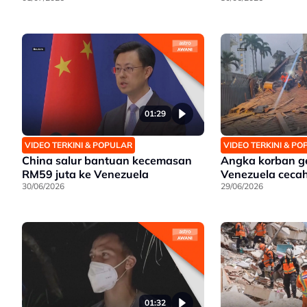
01:29
VIDEO TERKINI & POPULAR
VIDEO TERKINI & P
China salur bantuan kecemasan
Angka korban 
RM59 juta ke Venezuela
Venezuela ceca
30/06/2026
29/06/2026
01:32