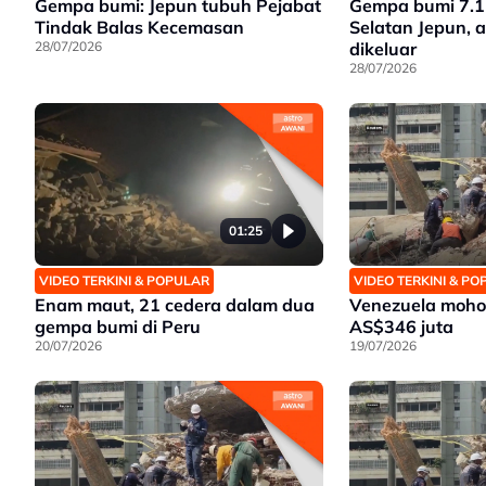
Gempa bumi: Jepun tubuh Pejabat
Gempa bumi 7.1
Tindak Balas Kecemasan
Selatan Jepun, 
28/07/2026
dikeluar
28/07/2026
01:25
VIDEO TERKINI & POPULAR
VIDEO TERKINI & P
Enam maut, 21 cedera dalam dua
Venezuela moho
gempa bumi di Peru
AS$346 juta
20/07/2026
19/07/2026