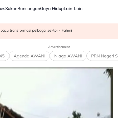
nes
Sukan
Rancangan
Gaya Hidup
Lain-Lain
juta semusim
pacu transformasi pelbagai sektor - Fahmi
Advertisement
45
Agenda AWANI
Niaga AWANI
PRN Negeri S