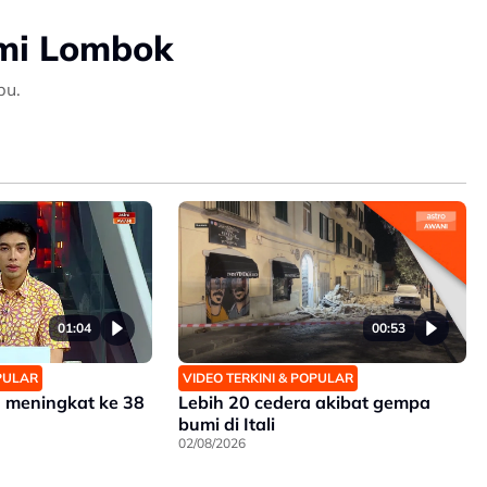
mi Lombok
pu.
01:04
00:53
OPULAR
VIDEO TERKINI & POPULAR
 meningkat ke 38
Lebih 20 cedera akibat gempa
bumi di Itali
02/08/2026