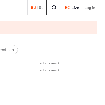
Select language
Live
Log in
BM
|
EN
embilan
Advertisement
Advertisement