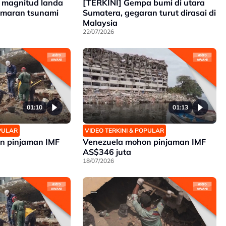
 magnitud landa
[TERKINI] Gempa bumi di utara
amaran tsunami
Sumatera, gegaran turut dirasai di
Malaysia
22/07/2026
01:10
01:13
OPULAR
VIDEO TERKINI & POPULAR
n pinjaman IMF
Venezuela mohon pinjaman IMF
AS$346 juta
18/07/2026