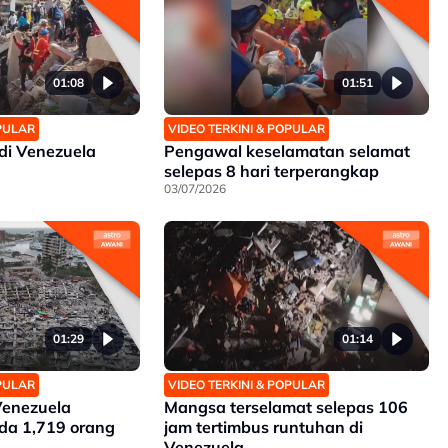
01:08
01:51
OPULAR
VIDEO TERKINI & POPULAR
di Venezuela
Pengawal keselamatan selamat
selepas 8 hari terperangkap
03/07/2026
01:29
01:14
OPULAR
VIDEO TERKINI & POPULAR
enezuela
Mangsa terselamat selepas 106
da 1,719 orang
jam tertimbus runtuhan di
Venezuela