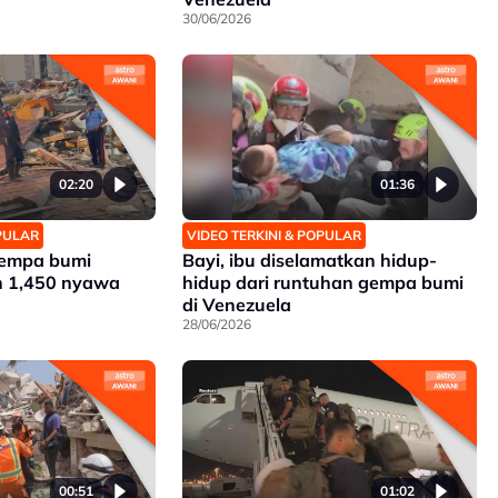
30/06/2026
02:20
01:36
OPULAR
VIDEO TERKINI & POPULAR
gempa bumi
Bayi, ibu diselamatkan hidup-
h 1,450 nyawa
hidup dari runtuhan gempa bumi
di Venezuela
28/06/2026
00:51
01:02