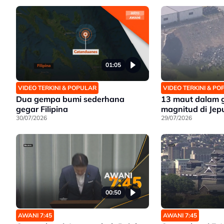
01:05
VIDEO TERKINI & POPULAR
VIDEO TERKINI & P
Dua gempa bumi sederhana
13 maut dalam 
gegar Filipina
magnitud di Jep
30/07/2026
29/07/2026
00:50
AWANI 7:45
AWANI 7:45