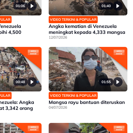
01:06
01:40
OPULAR
VIDEO TERKINI & POPULAR
enezuela
Angka kematian di Venezuela
ihi 4,500
meningkat kepada 4,333 mangsa
12/07/2026
00:48
01:55
OPULAR
VIDEO TERKINI & POPULAR
ezuela: Angka
Mangsa rayu bantuan diteruskan
at 3,342 orang
04/07/2026