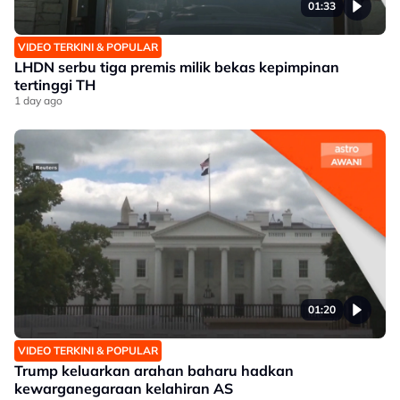
01:33
VIDEO TERKINI & POPULAR
LHDN serbu tiga premis milik bekas kepimpinan
tertinggi TH
1 day ago
01:20
VIDEO TERKINI & POPULAR
Trump keluarkan arahan baharu hadkan
kewarganegaraan kelahiran AS