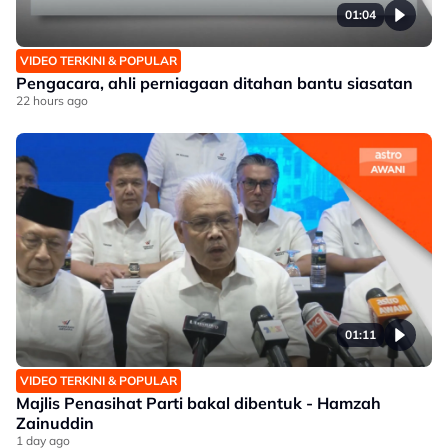
01:04
VIDEO TERKINI & POPULAR
Pengacara, ahli perniagaan ditahan bantu siasatan
22 hours ago
01:11
VIDEO TERKINI & POPULAR
Majlis Penasihat Parti bakal dibentuk - Hamzah
Zainuddin
1 day ago