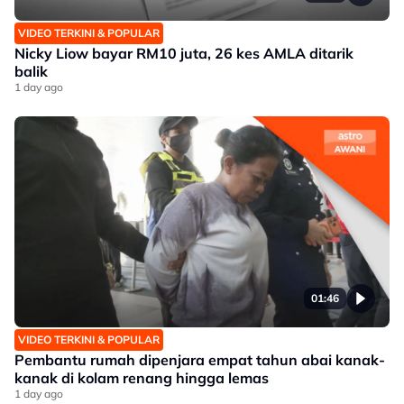
VIDEO TERKINI & POPULAR
Nicky Liow bayar RM10 juta, 26 kes AMLA ditarik
balik
1 day ago
01:46
VIDEO TERKINI & POPULAR
Pembantu rumah dipenjara empat tahun abai kanak-
kanak di kolam renang hingga lemas
1 day ago