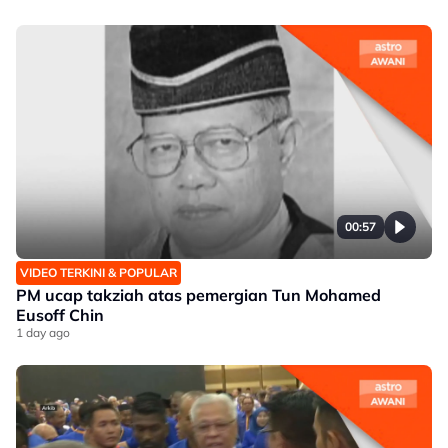
00:57
VIDEO TERKINI & POPULAR
PM ucap takziah atas pemergian Tun Mohamed
Eusoff Chin
1 day ago