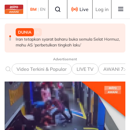
Skip to main content
Select language
Live
Log in
BM
|
EN
DUNIA
DUNIA
MALAYSIA
Iran tetapkan syarat baharu buka semula Selat Hormuz,
Bapa Lionel Messi meninggal dunia pada usia 68 tahun
Video tular aksi bahaya: Polis kesan pemandu,
mahu AS ‘perbetulkan tingkah laku’
penumpang Perodua Alza
Advertisement
Video Terkini & Popular
LIVE TV
AWANI 7:4