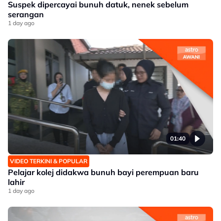
Suspek dipercayai bunuh datuk, nenek sebelum
serangan
1 day ago
01:40
VIDEO TERKINI & POPULAR
Pelajar kolej didakwa bunuh bayi perempuan baru
lahir
1 day ago