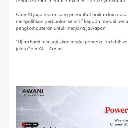
tanda tekanan mental dan emosi,” kata syarikat itu.
OpenAI juga merancang penambahbaikan lain dalam
mengalihkan perbualan sensitif kepada “model pen
pengkomputeran untuk menjana jawapan.
“Ujian kami menunjukkan model penaakulan lebih k
jelas OpenAI. -
Agensi