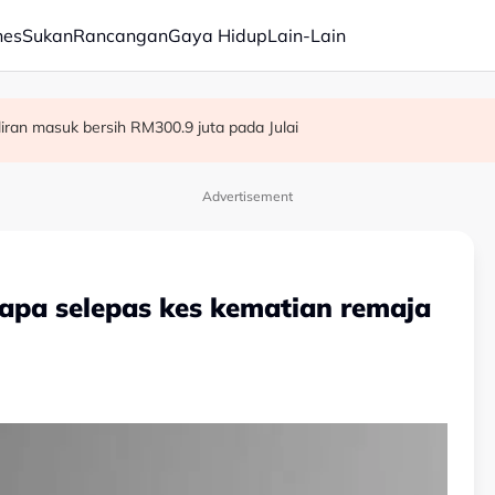
nes
Sukan
Rancangan
Gaya Hidup
Lain-Lain
ba kepada hampir 12,000
aliran masuk bersih RM300.9 juta pada Julai
dia hadapi demensia menjelang 2030 - Hanifah
Advertisement
apa selepas kes kematian remaja