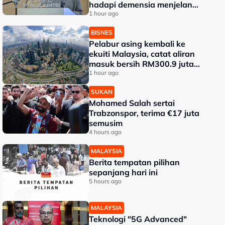
hadapi demensia menjelang
2030 - Hanifah
1 hour ago
BISNES
Pelabur asing kembali ke
ekuiti Malaysia, catat aliran
masuk bersih RM300.9 juta
pada Julai
1 hour ago
SUKAN
Mohamed Salah sertai
Trabzonspor, terima €17 juta
semusim
4 hours ago
MALAYSIA
Berita tempatan pilihan
sepanjang hari ini
5 hours ago
MALAYSIA
Teknologi "5G Advanced"