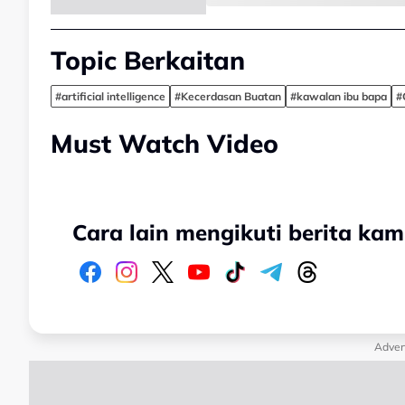
Topic Berkaitan
#artificial intelligence
#Kecerdasan Buatan
#kawalan ibu bapa
#
Must Watch Video
Cara lain mengikuti berita kam
Adver