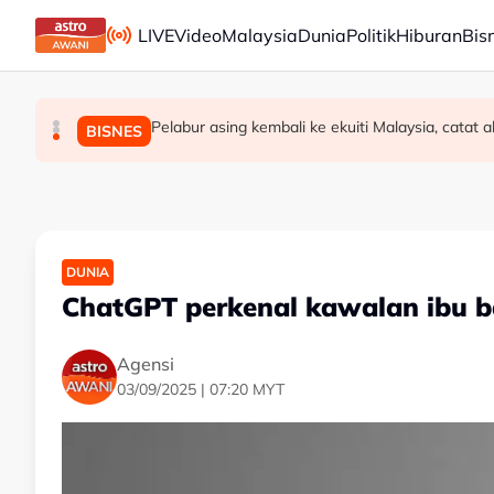
Skip to main content
LIVE
Video
Malaysia
Dunia
Politik
Hiburan
Bis
Jerman naikkan anggaran kematian berkaitan ha
Pelabur asing kembali ke ekuiti Malaysia, catat 
Pendekatan menyeluruh bagi Malaysia berse
DUNIA
MALAYSIA
BISNES
DUNIA
ChatGPT perkenal kawalan ibu b
Agensi
03/09/2025 | 07:20 MYT