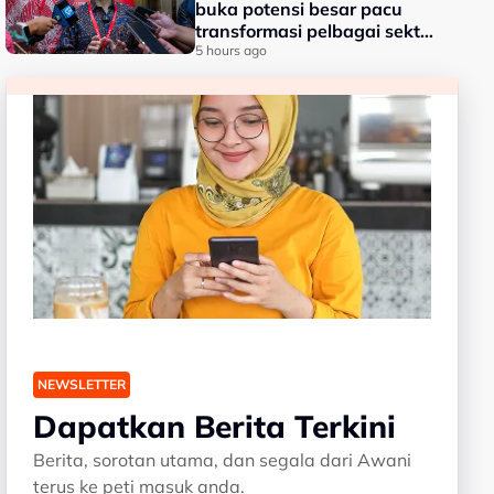
buka potensi besar pacu
transformasi pelbagai sektor
- Fahmi
5 hours ago
NEWSLETTER
Dapatkan Berita Terkini
Berita, sorotan utama, dan segala dari Awani
terus ke peti masuk anda.