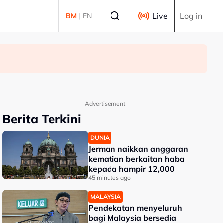
Select language
Live
Log in
BM
|
EN
Advertisement
Berita Terkini
DUNIA
Jerman naikkan anggaran
kematian berkaitan haba
kepada hampir 12,000
45 minutes ago
MALAYSIA
Pendekatan menyeluruh
bagi Malaysia bersedia