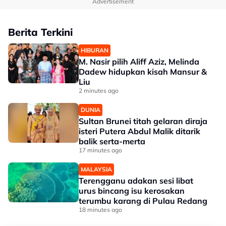
Advertisement
Berita Terkini
HIBURAN
M. Nasir pilih Aliff Aziz, Melinda
Dadew hidupkan kisah Mansur &
Liu
2 minutes ago
DUNIA
Sultan Brunei titah gelaran diraja
isteri Putera Abdul Malik ditarik
balik serta-merta
17 minutes ago
MALAYSIA
Terengganu adakan sesi libat
urus bincang isu kerosakan
terumbu karang di Pulau Redang
18 minutes ago