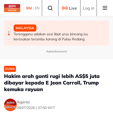
Skip to main content
Select language
Live
Log in
BM
|
EN
HIBURAN
DUNIA
MALAYSIA
M. Nasir pilih Aliff Aziz, Melinda Dadew hidupkan kisah
Sultan Brunei titah gelaran diraja isteri Putera Abdul
Terengganu adakan sesi libat urus bincang isu
Mansur & Liu
Malik ditarik balik serta-merta
kerosakan terumbu karang di Pulau Redang
Advertisement
DUNIA
Hakim arah ganti rugi lebih AS$5 juta
dibayar kepada E Jean Carroll, Trump
kemuka rayuan
Agensi
09/07/2026 | 07:50 MYT