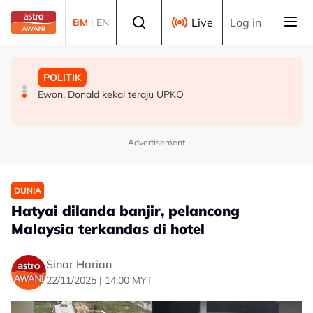
Skip to main content
Select language
Live
Log in
BM
|
EN
MALAYSIA
MALAYSIA
POLITIK
Dasar yang baik perlu ambil kira realiti kehidupan rakyat
Sudah tiba masa gubal Akta CDF, hentikan politik ‘carrot
Ewon, Donald kekal teraju UPKO
- Amirudin
and stick’ - Penganalisis
Advertisement
DUNIA
Hatyai dilanda banjir, pelancong
Malaysia terkandas di hotel
Sinar Harian
22/11/2025 | 14:00 MYT