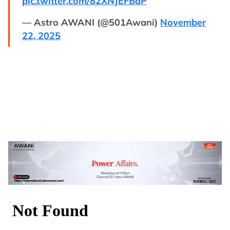
pic.twitter.com/82XNJEFBdP
— Astro AWANI (@501Awani)
November
22, 2025