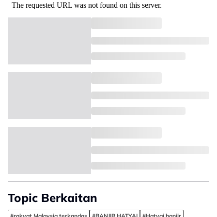
Topic Berkaitan
#rakyat Malaysia terkandas
#BANJIR HATYAI
#Hatyai banjir