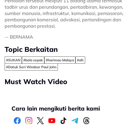
Penilaian tersebut meliputi 11 bidang utama termasuk
tadbir urus dan perundangan, pentadbiran, kewangan,
sumber manusia, infrastruktur, komunikasi, pemasaran,
pembangunan komersial, advokasi, pertandingan dan
pembangunan prestasi.
-- BERNAMA
Topic Berkaitan
#SUKAN
#bola sepak
#harimau Malaya
#afc
#Datuk Seri Windsor Paul John
Must Watch Video
Cara lain mengikuti berita kami