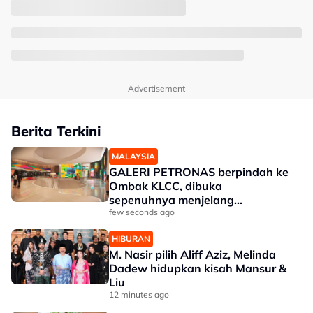
Advertisement
Berita Terkini
MALAYSIA
GALERI PETRONAS berpindah ke
Ombak KLCC, dibuka
sepenuhnya menjelang
penghujung 2027
few seconds ago
HIBURAN
M. Nasir pilih Aliff Aziz, Melinda
Dadew hidupkan kisah Mansur &
Liu
12 minutes ago