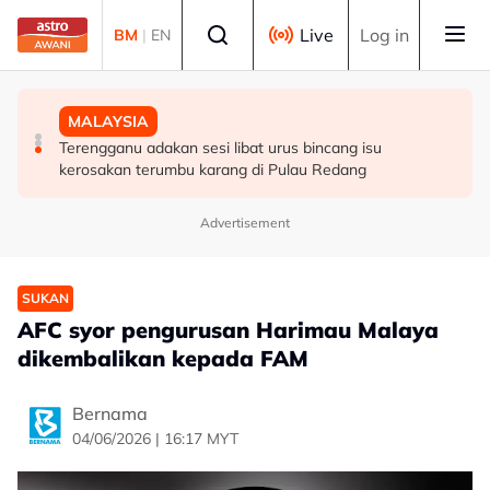
Skip to main content
Select language
Live
Log in
BM
|
EN
HIBURAN
DUNIA
MALAYSIA
M. Nasir pilih Aliff Aziz, Melinda Dadew hidupkan kisah
Sultan Brunei titah gelaran diraja isteri Putera Abdul
Terengganu adakan sesi libat urus bincang isu
Mansur & Liu
Malik ditarik balik serta-merta
kerosakan terumbu karang di Pulau Redang
Advertisement
SUKAN
AFC syor pengurusan Harimau Malaya
dikembalikan kepada FAM
Bernama
04/06/2026 | 16:17 MYT