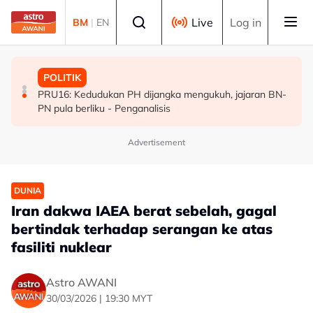
Skip to main content
Select language
Live
Log in
BM
|
EN
POLITIK
MALAYSIA
POLITIK
[TERKINI] 10 ADUN BN-PN dilantik Exco, terajui
MAG wajibkan saringan dadah 1,260 juruterbang
PRU16: Kedudukan PH dijangka mengukuh, jajaran BN-
pentadbiran Negeri Sembilan
Malaysia Airlines
PN pula berliku - Penganalisis
Advertisement
DUNIA
Iran dakwa IAEA berat sebelah, gagal
bertindak terhadap serangan ke atas
fasiliti nuklear
Astro AWANI
30/03/2026 | 19:30 MYT