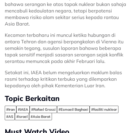
bahawa serangan ke atas tapak nuklear bukan sahaja
mencabuli kedaulatan negara, tetapi berpotensi
membawa risiko alam sekitar serius kepada rantau
Asia Barat.
Kecaman terbaharu ini muncul ketika hubungan di
antara Tehran dan agensi berpangkalan di Vienna itu
semakin tegang, susulan laporan bahawa beberapa
tapak sensitif menjadi sasaran serangan sejak konflik
serantau memuncak pada akhir Februari lalu.
Setakat ini, IAEA belum mengeluarkan maklum balas
rasmi terhadap kritikan terbuka yang dilemparkan
kepadanya oleh pihak Kementerian Luar Iran.
Topic Berkaitan
#Iran
#IAEA
#Rafael Grossi
#Esmaeil Baghaei
#fasiliti nuklear
#AS
#israel
#Asia Barat
Must Watch Video