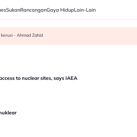
nes
Sukan
Rancangan
Gaya Hidup
Lain-Lain
 kerusi - Ahmad Zahid
a sendiri dalam tempoh lima tahun - KKM
elesai pertengahan bulan ini - Mohamad
access to nuclear sites, says IAEA
 nuklear