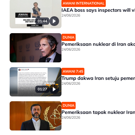
AWANI INTERNATIONAL
IAEA boss says inspectors will vi
24/06/2026
01:44
DUNIA
Pemeriksaan nuklear di Iran ak
24/06/2026
AWANI 7:45
Trump dakwa Iran setuju pemer
24/06/2026
01:27
DUNIA
Pemeriksaan tapak nuklear Ira
24/06/2026