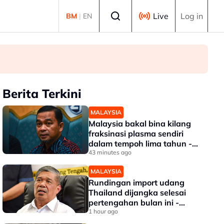
Select language
Live
Log in
BM
|
EN
Berita Terkini
MALAYSIA
Malaysia bakal bina kilang
fraksinasi plasma sendiri
dalam tempoh lima tahun -
KKM
43 minutes ago
MALAYSIA
Rundingan import udang
Thailand dijangka selesai
pertengahan bulan ini -
Mohamad
1 hour ago