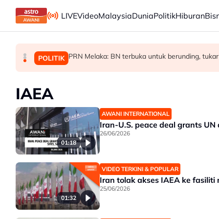
Skip to main content
LIVE
Video
Malaysia
Dunia
Politik
Hiburan
Bis
PRN Melaka: BN terbuka untuk berunding, tukar
Malaysia bakal bina kilang fraksinasi plasm
Rundingan import udang Thailand dijangka s
MALAYSIA
MALAYSIA
POLITIK
IAEA
AWANI INTERNATIONAL
Iran-U.S. peace deal grants UN 
26/06/2026
01:18
VIDEO TERKINI & POPULAR
Iran tolak akses IAEA ke fasiliti
25/06/2026
01:32