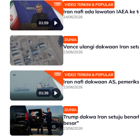
VIDEO TERKINI & POPULAR
Iran nafi ada lawatan IAEA ke 
24/06/2026
01:59
DUNIA
Vance ulangi dakwaan Iran setu
23/06/2026
VIDEO TERKINI & POPULAR
Iran nafi dakwaan AS, pemerik
23/06/2026
01:36
DUNIA
Trump dakwa Iran setuju benar
besar"
23/06/2026