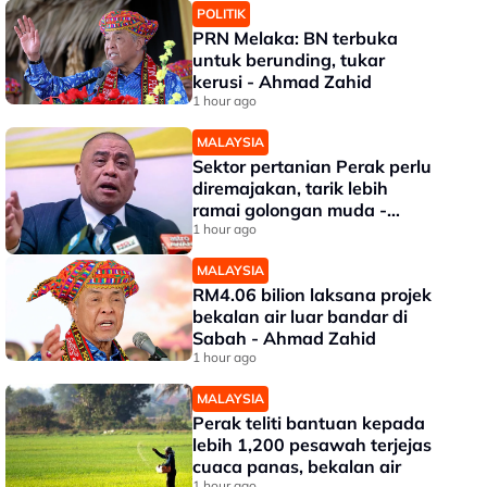
POLITIK
PRN Melaka: BN terbuka
untuk berunding, tukar
kerusi - Ahmad Zahid
1 hour ago
MALAYSIA
Sektor pertanian Perak perlu
diremajakan, tarik lebih
ramai golongan muda -
Saarani
1 hour ago
MALAYSIA
RM4.06 bilion laksana projek
bekalan air luar bandar di
Sabah - Ahmad Zahid
1 hour ago
MALAYSIA
Perak teliti bantuan kepada
lebih 1,200 pesawah terjejas
cuaca panas, bekalan air
1 hour ago