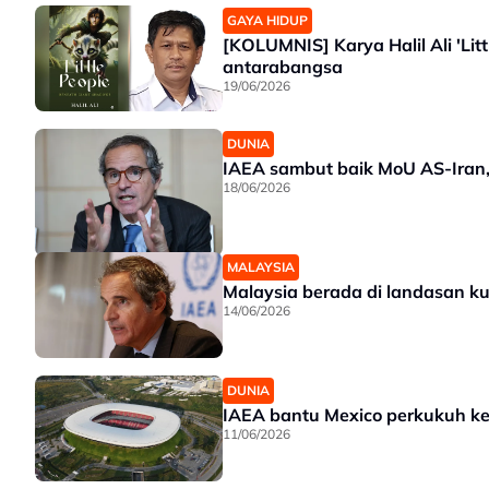
GAYA HIDUP
[KOLUMNIS] Karya Halil Ali 'Lit
antarabangsa
19/06/2026
DUNIA
IAEA sambut baik MoU AS-Iran,
18/06/2026
MALAYSIA
Malaysia berada di landasan ku
14/06/2026
DUNIA
IAEA bantu Mexico perkukuh ke
11/06/2026