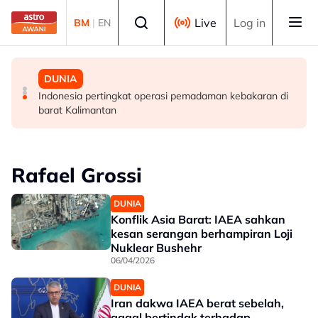
Skip to main content
Select language
Live
Log in
BM
|
EN
MALAYSIA
DUNIA
DUNIA
MCKK perlu lakar semula peranan dalam era moden -
Finland tutup semua laluan haiwan di sempadan dengan
Indonesia pertingkat operasi pemadaman kebakaran di
Sultan Nazrin
Rusia susulan demam babi Afrika
barat Kalimantan
Rafael Grossi
DUNIA
Konflik Asia Barat: IAEA sahkan
kesan serangan berhampiran Loji
Nuklear Bushehr
06/04/2026
DUNIA
Iran dakwa IAEA berat sebelah,
gagal bertindak terhadap