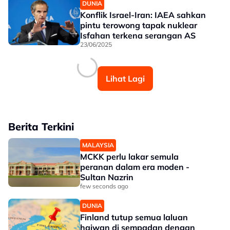
DUNIA
Konflik Israel-Iran: IAEA sahkan
pintu terowong tapak nuklear
Isfahan terkena serangan AS
23/06/2025
Lihat Lagi
Berita Terkini
MALAYSIA
MCKK perlu lakar semula
peranan dalam era moden -
Sultan Nazrin
few seconds ago
DUNIA
Finland tutup semua laluan
haiwan di sempadan dengan