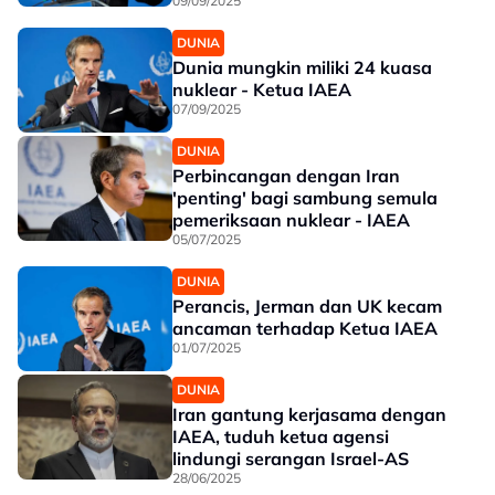
09/09/2025
DUNIA
Dunia mungkin miliki 24 kuasa
nuklear - Ketua IAEA
07/09/2025
DUNIA
Perbincangan dengan Iran
'penting' bagi sambung semula
pemeriksaan nuklear - IAEA
05/07/2025
DUNIA
Perancis, Jerman dan UK kecam
ancaman terhadap Ketua IAEA
01/07/2025
DUNIA
Iran gantung kerjasama dengan
IAEA, tuduh ketua agensi
lindungi serangan Israel-AS
28/06/2025