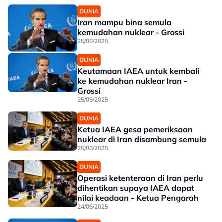
DUNIA
Iran mampu bina semula
kemudahan nuklear - Grossi
25/06/2025
DUNIA
Keutamaan IAEA untuk kembali
ke kemudahan nuklear Iran -
Grossi
25/06/2025
DUNIA
Ketua IAEA gesa pemeriksaan
nuklear di Iran disambung semula
25/06/2025
DUNIA
Operasi ketenteraan di Iran perlu
dihentikan supaya IAEA dapat
nilai keadaan - Ketua Pengarah
24/06/2025