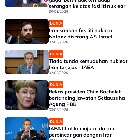
serangan ke atas fasiliti nuklear
30/03/2026
DUNIA
Iran sahkan fasiliti nuklear
Natanz diserang AS–Israel
02/03/2026
DUNIA
Tiada tanda kemudahan nuklear
Iran terjejas - IAEA
02/03/2026
DUNIA
Bekas presiden Chile Bachelet
bertanding jawatan Setiausaha
Agung PBB
03/02/2026
DUNIA
IAEA lihat kemajuan dalam
perbincangan dengan Iran