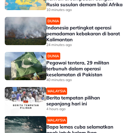
Rusia susulan demam babi Afrika
10 minutes ago
DUNIA
Indonesia pertingkat operasi
pemadaman kebakaran di barat
Kalimantan
24 minutes ago
DUNIA
Pegawai tentera, 29 militan
terbunuh dalam operasi
keselamatan di Pakistan
40 minutes ago
MALAYSIA
Berita tempatan pilihan
sepanjang hari ini
4 hours ago
MALAYSIA
Bapa lemas cuba selamatkan
anak jatuh kolam ikan