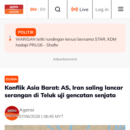
Skip to main content
Select language
Live
Log in
BM
|
EN
MALAYSIA
MALAYSIA
POLITIK
Peranan bapa dalam kalangan anggota ATM perlu terus
Akar reput, rongga pada pangkal punca pokok tumbang
WARISAN teliti rundingan kerusi bersama STAR, KDM
diperkasa - Dr Wan Azizah
- MBPP
hadapi PRU16 - Shafie
Advertisement
DUNIA
Konflik Asia Barat: AS, Iran saling lancar
serangan di Teluk uji gencatan senjata
Agensi
07/06/2026 | 06:45 MYT