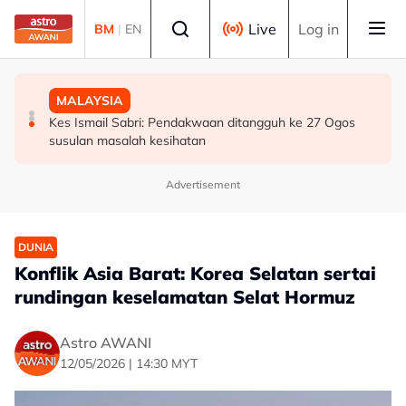
Skip to main content
Select language
Live
Log in
BM
|
EN
BISNES
MALAYSIA
MALAYSIA
Bursa Malaysia dibuka rendah, menjejaki penyusutan
Bekas Ketua Hakim Negara Tun Mohamed Eusoff Chin
Kes Ismail Sabri: Pendakwaan ditangguh ke 27 Ogos
semalaman Wall Street
meninggal dunia pada usia 91 tahun
susulan masalah kesihatan
Advertisement
DUNIA
Konflik Asia Barat: Korea Selatan sertai
rundingan keselamatan Selat Hormuz
Astro AWANI
12/05/2026 | 14:30 MYT