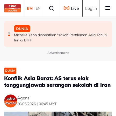
Skip to main content
Select language
Live
Log in
BM
|
EN
MALAYSIA
MALAYSIA
DUNIA
Persepsi negatif terhadap Bukit Malut tidak berasaskan
Insiden rempuhan Jalan Ampang: Pendakwaan bantah
Michelle Yeoh dinobatkan "Tokoh Perfileman Asia Tahun
fakta - Ahli Akademik
permohonan batal pertuduhan bunuh
Ini" di BIFF
Advertisement
DUNIA
Konflik Asia Barat: AS terus elak
tanggungjawab serangan sekolah di Iran
Agensi
20/05/2026 | 06:45 MYT