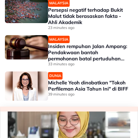
MALAYSIA
Persepsi negatif terhadap Bukit
Malut tidak berasaskan fakta -
Ahli Akademik
23 minutes ago
MALAYSIA
Insiden rempuhan Jalan Ampang:
Pendakwaan bantah
permohonan batal pertuduhan
bunuh
33 minutes ago
DUNIA
Michelle Yeoh dinobatkan "Tokoh
Perfileman Asia Tahun Ini" di BIFF
39 minutes ago