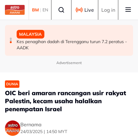
Skip to main content
Select language
Live
Log in
BM
|
EN
MALAYSIA
MALAYSIA
MALAYSIA
Isu dadah juruterbang: AADK sokong tindakan tegas
JSJ gempur kegiatan persundalan warga asing, 59
Kes penagihan dadah di Terengganu turun 7.2 peratus -
MAG, tawar kepakaran pemeriksaan ketat
dicekup
AADK
Advertisement
DUNIA
OIC beri amaran rancangan usir rakyat
Palestin, kecam usaha halalkan
penempatan Israel
Bernama
24/03/2025 | 14:50 MYT