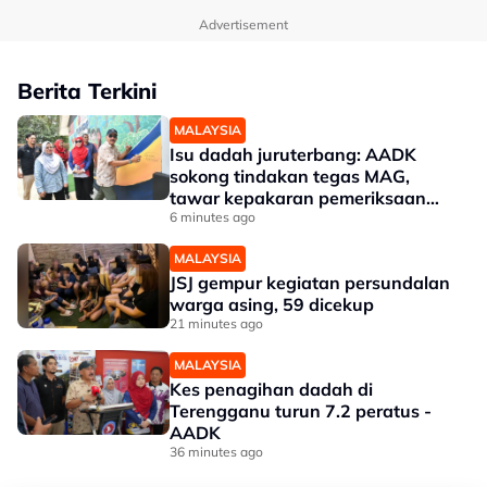
Advertisement
Berita Terkini
MALAYSIA
Isu dadah juruterbang: AADK
sokong tindakan tegas MAG,
tawar kepakaran pemeriksaan
ketat
6 minutes ago
MALAYSIA
JSJ gempur kegiatan persundalan
warga asing, 59 dicekup
21 minutes ago
MALAYSIA
Kes penagihan dadah di
Terengganu turun 7.2 peratus -
AADK
36 minutes ago