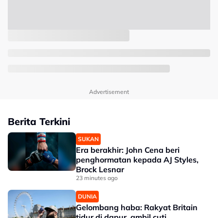
Advertisement
Berita Terkini
SUKAN
Era berakhir: John Cena beri
penghormatan kepada AJ Styles,
Brock Lesnar
23 minutes ago
DUNIA
Gelombang haba: Rakyat Britain
tidur di dapur, ambil cuti