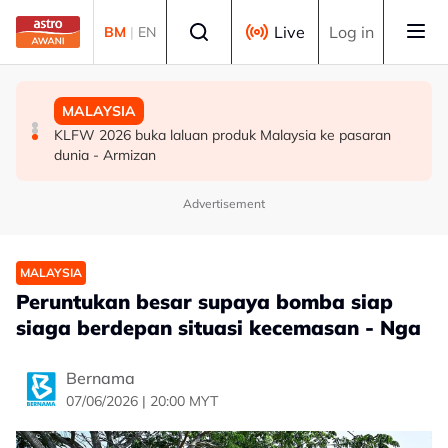
Skip to main content
Select language
Live
Log in
BM
|
EN
SUKAN
DUNIA
MALAYSIA
Era berakhir: John Cena beri penghormatan kepada AJ
Gelombang haba: Rakyat Britain tidur di dapur, ambil
KLFW 2026 buka laluan produk Malaysia ke pasaran
Styles, Brock Lesnar
cuti
dunia - Armizan
Advertisement
MALAYSIA
Peruntukan besar supaya bomba siap
siaga berdepan situasi kecemasan - Nga
Bernama
07/06/2026 | 20:00 MYT