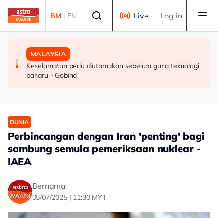
Skip to main content
Select language
Live
Log in
BM
|
EN
POLITIK
MALAYSIA
MALAYSIA
Lima Ahli Parlimen PKR kecewa MyKHAS Parlimen
Pelan pemulihan berjaya kukuhkan kedudukan
Keselamatan perlu diutamakan sebelum guna teknologi
Ampang disekat
kewangan Lembaga Tabung Haji
baharu - Gobind
DUNIA
Perbincangan dengan Iran 'penting' bagi
sambung semula pemeriksaan nuklear -
IAEA
Bernama
05/07/2025 | 11:30 MYT