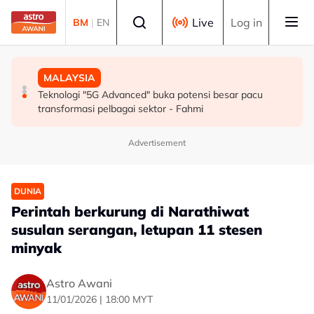
Skip to main content
Select language
Live
Log in
BM
|
EN
SUKAN
MALAYSIA
MALAYSIA
Mohamed Salah sertai Trabzonspor, terima €17 juta
Berita tempatan pilihan sepanjang hari ini
Teknologi "5G Advanced" buka potensi besar pacu
semusim
transformasi pelbagai sektor - Fahmi
Advertisement
DUNIA
Perintah berkurung di Narathiwat
susulan serangan, letupan 11 stesen
minyak
Astro Awani
11/01/2026 | 18:00 MYT