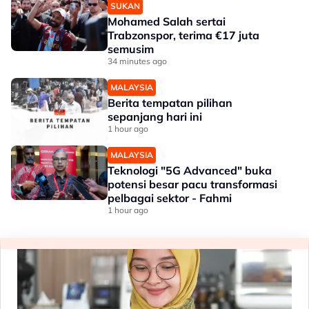
SUKAN
Mohamed Salah sertai
Trabzonspor, terima €17 juta
semusim
34 minutes ago
MALAYSIA
Berita tempatan pilihan
sepanjang hari ini
1 hour ago
MALAYSIA
Teknologi "5G Advanced" buka
potensi besar pacu transformasi
pelbagai sektor - Fahmi
1 hour ago