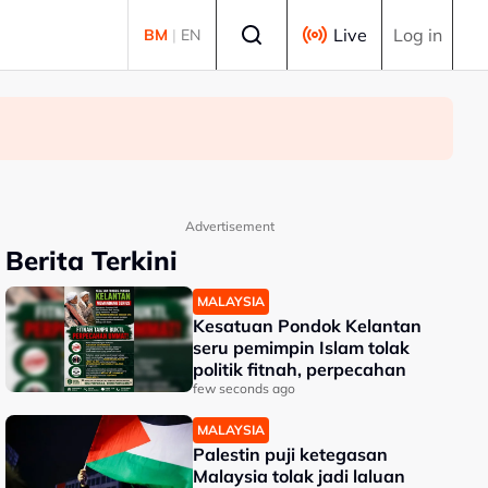
Select language
Live
Log in
BM
|
EN
Advertisement
Berita Terkini
MALAYSIA
Kesatuan Pondok Kelantan
seru pemimpin Islam tolak
politik fitnah, perpecahan
few seconds ago
MALAYSIA
Palestin puji ketegasan
Malaysia tolak jadi laluan