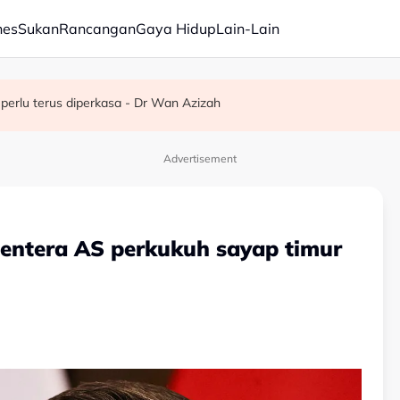
nes
Sukan
Rancangan
Gaya Hidup
Lain-Lain
m tolak politik fitnah, perpecahan
luan transit dagangan ke Israel
erlu terus diperkasa - Dr Wan Azizah
Advertisement
 tentera AS perkukuh sayap timur