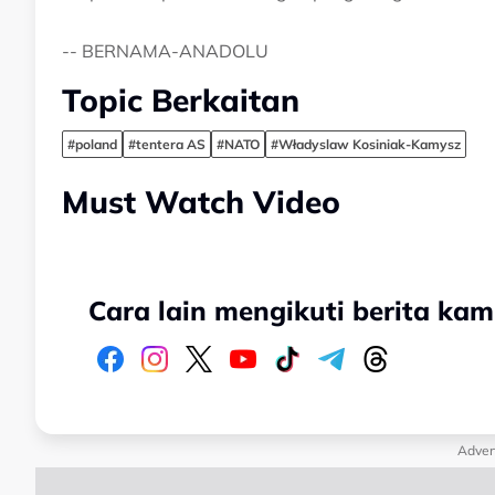
-- BERNAMA-ANADOLU
Topic Berkaitan
#poland
#tentera AS
#NATO
#Władyslaw Kosiniak-Kamysz
Must Watch Video
Cara lain mengikuti berita kam
Adver