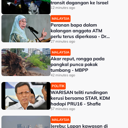
transit dagangan ke Israel
12 minutes ago
MALAYSIA
Peranan bapa dalam
kalangan anggota ATM
perlu terus diperkasa - Dr
Wan Azizah
27 minutes ago
MALAYSIA
Akar reput, rongga pada
pangkal punca pokok
tumbang - MBPP
42 minutes ago
POLITIK
WARISAN teliti rundingan
kerusi bersama STAR, KDM
hadapi PRU16 - Shafie
57 minutes ago
MALAYSIA
Jerebu: Lapan kawasan di