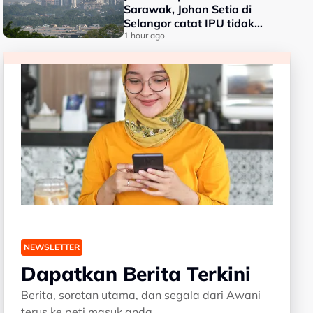
Sarawak, Johan Setia di
Selangor catat IPU tidak
sihat
1 hour ago
NEWSLETTER
Dapatkan Berita Terkini
Berita, sorotan utama, dan segala dari Awani
terus ke peti masuk anda.