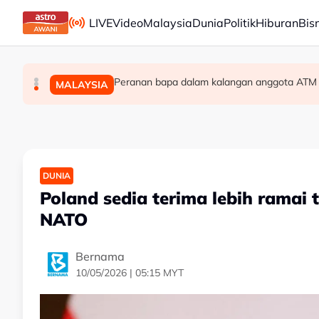
Skip to main content
LIVE
Video
Malaysia
Dunia
Politik
Hiburan
Bis
Kesatuan Pondok Kelantan seru pemimpin Isla
Palestin puji ketegasan Malaysia tolak jadi la
Peranan bapa dalam kalangan anggota ATM p
MALAYSIA
MALAYSIA
MALAYSIA
DUNIA
Poland sedia terima lebih ramai
NATO
Bernama
10/05/2026 | 05:15 MYT