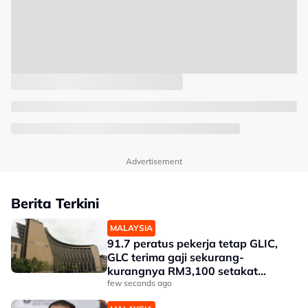
Advertisement
Berita Terkini
MALAYSIA
91.7 peratus pekerja tetap GLIC,
GLC terima gaji sekurang-
kurangnya RM3,100 setakat
akhir 2025
few seconds ago