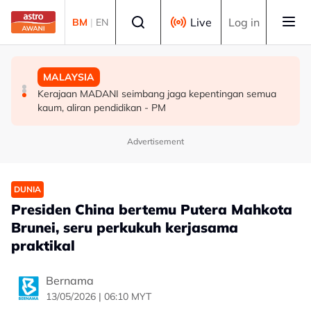
Skip to main content
Select language
Live
Log in
BM
|
EN
MALAYSIA
MALAYSIA
MALAYSIA
91.7 peratus pekerja tetap GLIC, GLC terima gaji
Malaysia, Kemboja komited perkukuh kerjasama
Kerajaan MADANI seimbang jaga kepentingan semua
sekurang-kurangnya RM3,100 setakat akhir 2025
pertahanan
kaum, aliran pendidikan - PM
Advertisement
DUNIA
Presiden China bertemu Putera Mahkota
Brunei, seru perkukuh kerjasama
praktikal
Bernama
13/05/2026 | 06:10 MYT