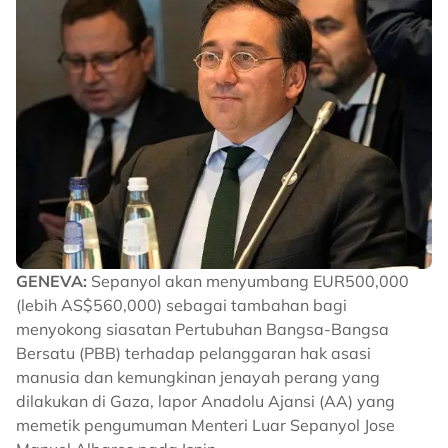
GENEVA:
Sepanyol akan menyumbang EUR500,000
(lebih AS$560,000) sebagai tambahan bagi
menyokong siasatan Pertubuhan Bangsa-Bangsa
Bersatu (PBB) terhadap pelanggaran hak asasi
manusia dan kemungkinan jenayah perang yang
dilakukan di Gaza, lapor Anadolu Ajansi (AA) yang
memetik pengumuman Menteri Luar Sepanyol Jose