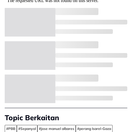
Topic Berkaitan
#PBB
#Sepanyol
#jose manuel albares
#perang Isarel-Gaza