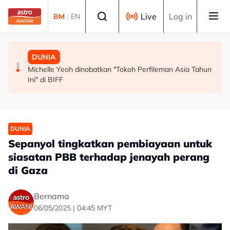
Skip to main content
Select language
Live
Log in
BM
|
EN
MALAYSIA
MALAYSIA
DUNIA
Persepsi negatif terhadap Bukit Malut tidak berasaskan
Insiden rempuhan Jalan Ampang: Pendakwaan bantah
Michelle Yeoh dinobatkan "Tokoh Perfileman Asia Tahun
fakta - Ahli Akademik
permohonan batal pertuduhan bunuh
Ini" di BIFF
DUNIA
Sepanyol tingkatkan pembiayaan untuk
siasatan PBB terhadap jenayah perang
di Gaza
Bernama
06/05/2025 | 04:45 MYT