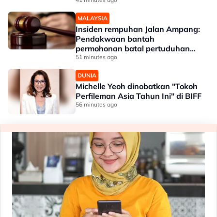
MALAYSIA
Insiden rempuhan Jalan Ampang:
Pendakwaan bantah
permohonan batal pertuduhan
bunuh
51 minutes ago
DUNIA
Michelle Yeoh dinobatkan "Tokoh
Perfileman Asia Tahun Ini" di BIFF
56 minutes ago