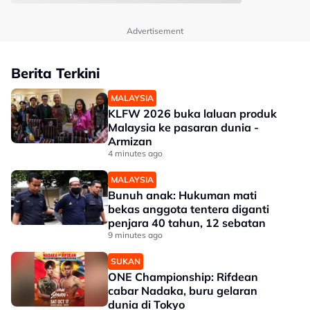
Advertisement
Berita Terkini
MALAYSIA
KLFW 2026 buka laluan produk
Malaysia ke pasaran dunia -
Armizan
4 minutes ago
MALAYSIA
Bunuh anak: Hukuman mati
bekas anggota tentera diganti
penjara 40 tahun, 12 sebatan
9 minutes ago
SUKAN
ONE Championship: Rifdean
cabar Nadaka, buru gelaran
dunia di Tokyo