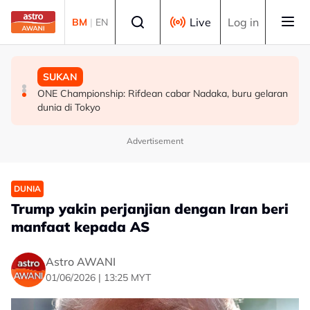
Skip to main content
Select language
Live
Log in
BM
|
EN
MALAYSIA
MALAYSIA
SUKAN
KLFW 2026 buka laluan produk Malaysia ke pasaran
Bunuh anak: Hukuman mati bekas anggota tentera
ONE Championship: Rifdean cabar Nadaka, buru gelaran
dunia - Armizan
diganti penjara 40 tahun, 12 sebatan
dunia di Tokyo
Advertisement
DUNIA
Trump yakin perjanjian dengan Iran beri
manfaat kepada AS
Astro AWANI
01/06/2026 | 13:25 MYT