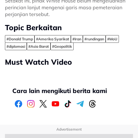
Setakat ini, pihak White House belum mengeluarkan
perincian lanjut mengenai garis masa pemeteraian
perjanjian tersebut.
Topic Berkaitan
#Donald Trump
#Amerika Syarikat
#Iran
#rundingan
#MoU
#diplomasi
#Asia Barat
#Geopolitik
Must Watch Video
Cara lain mengikuti berita kami
Advertisement