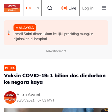
Skip to main content
Select language
Live
Log in
BM
|
EN
MALAYSIA
MALAYSIA
MALAYSIA
Warga emas ditemukan meninggal dunia dalam gua di
Jenazah tiga anggota polis dibawa ke Kota Kinabalu
Ismail Sabri dimasukkan ke IJN, prosiding mungkin
Kelantan
untuk bedah siasat
dijalankan di hospital
Advertisement
DUNIA
Vaksin COVID-19: 1 bilion dos diedarkan
ke negara kaya
Astro Awani
30/04/2021 | 07:53 MYT