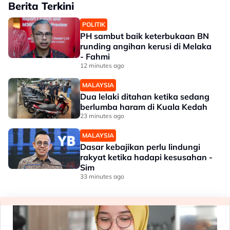
Berita Terkini
POLITIK
PH sambut baik keterbukaan BN
runding angihan kerusi di Melaka
- Fahmi
12 minutes ago
MALAYSIA
Dua lelaki ditahan ketika sedang
berlumba haram di Kuala Kedah
23 minutes ago
MALAYSIA
Dasar kebajikan perlu lindungi
rakyat ketika hadapi kesusahan -
Sim
33 minutes ago