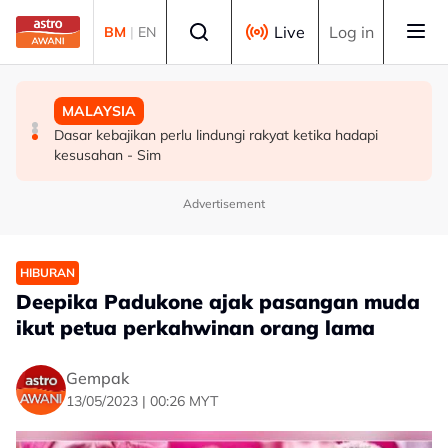
Skip to main content
Select language
Live
Log in
BM
|
EN
POLITIK
MALAYSIA
MALAYSIA
PH sambut baik keterbukaan BN runding angihan kerusi
Dua lelaki ditahan ketika sedang berlumba haram di
Dasar kebajikan perlu lindungi rakyat ketika hadapi
di Melaka - Fahmi
Kuala Kedah
kesusahan - Sim
Advertisement
HIBURAN
Deepika Padukone ajak pasangan muda
ikut petua perkahwinan orang lama
Gempak
13/05/2023 | 00:26 MYT