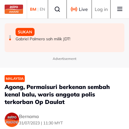
Skip to main content
Select language
Live
Log in
BM
|
EN
DUNIA
MALAYSIA
SUKAN
Korea Selatan: Kes penyakit berkaitan haba meningkat
TMJ terima menghadap pemilik bersama Chelsea FC
Gabriel Palmero sah milik JDT!
hampir tiga kali ganda
menjelang aksi persahabatan malam ini
Advertisement
MALAYSIA
Agong, Permaisuri berkenan sembah
kenal balu, waris anggota polis
terkorban Op Daulat
Bernama
31/07/2023 | 11:30 MYT