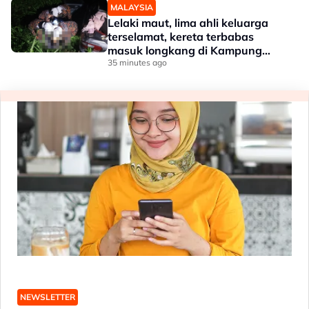
MALAYSIA
Lelaki maut, lima ahli keluarga
terselamat, kereta terbabas
masuk longkang di Kampung
Gajah
35 minutes ago
NEWSLETTER