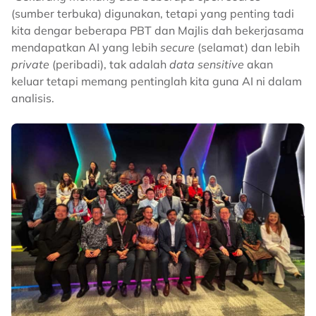
(sumber terbuka) digunakan, tetapi yang penting tadi
kita dengar beberapa PBT dan Majlis dah bekerjasama
mendapatkan AI yang lebih
secure
(selamat) dan lebih
private
(peribadi), tak adalah
data sensitive
akan
keluar tetapi memang pentinglah kita guna AI ni dalam
analisis.