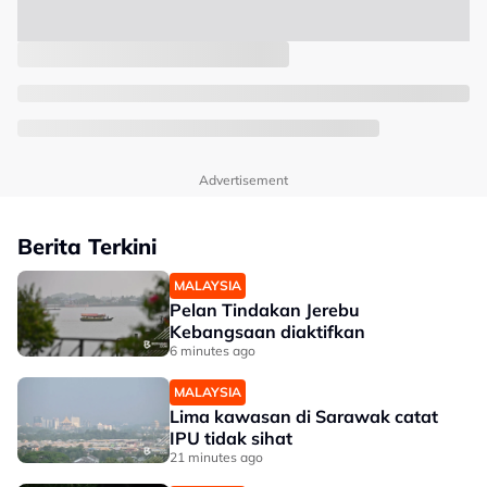
Advertisement
Berita Terkini
MALAYSIA
Pelan Tindakan Jerebu
Kebangsaan diaktifkan
6 minutes ago
MALAYSIA
Lima kawasan di Sarawak catat
IPU tidak sihat
21 minutes ago