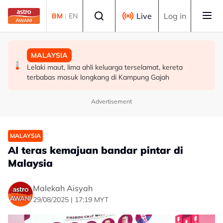
Skip to main content
Select language
Live
Log in
BM
|
EN
MALAYSIA
MALAYSIA
MALAYSIA
Lima kawasan di Sarawak catat IPU tidak sihat
Lelaki maut, lima ahli keluarga terselamat, kereta
Pelan Tindakan Jerebu Kebangsaan diaktifkan
terbabas masuk longkang di Kampung Gajah
Advertisement
MALAYSIA
AI teras kemajuan bandar pintar di
Malaysia
Malekah Aisyah
29/08/2025 | 17:19 MYT