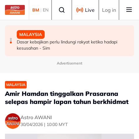
Skip to main content
Select language
Live
Log in
BM
|
EN
POLITIK
MALAYSIA
MALAYSIA
PH sambut baik keterbukaan BN runding angihan kerusi
Dua lelaki ditahan ketika sedang berlumba haram di
Dasar kebajikan perlu lindungi rakyat ketika hadapi
di Melaka - Fahmi
Kuala Kedah
kesusahan - Sim
Advertisement
MALAYSIA
Amir Hamdan tinggalkan Prasarana
selepas hampir lapan tahun berkhidmat
Astro AWANI
30/04/2026 | 10:00 MYT