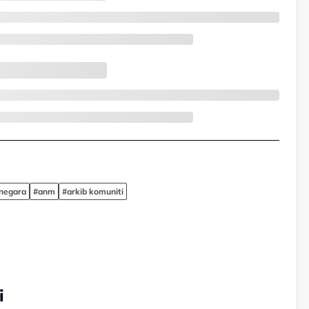
negara
#anm
#arkib komuniti
i