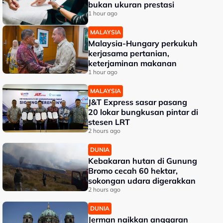
bukan ukuran prestasi
1 hour ago
MALAYSIA
Malaysia-Hungary perkukuh
kerjasama pertanian,
keterjaminan makanan
1 hour ago
MALAYSIA
J&T Express sasar pasang
20 lokar bungkusan pintar di
stesen LRT
2 hours ago
DUNIA
Kebakaran hutan di Gunung
Bromo cecah 60 hektar,
sokongan udara digerakkan
2 hours ago
DUNIA
Jerman naikkan anggaran