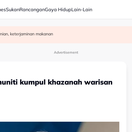
nes
Sukan
Rancangan
Gaya Hidup
Lain-Lain
rasuah - Syed Ahmad Idid
rja, bukan ukuran prestasi
nian, keterjaminan makanan
Advertisement
uniti kumpul khazanah warisan