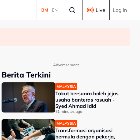
Select language
Live
Log in
BM
|
EN
Advertisement
Berita Terkini
MALAYSIA
Takut bersuara boleh jejas
usaha banteras rasuah -
Syed Ahmad Idid
51 minutes ago
MALAYSIA
Transformasi organisasi
bermula dengan pekerja,