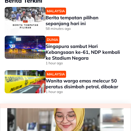
Berita Terkini
MALAYSIA
Berita tempatan pilihan
sepanjang hari ini
58 minutes ago
DUNIA
Singapura sambut Hari
Kebangsaan ke-61, NDP kembali
ke Stadium Negara
1 hour ago
MALAYSIA
Wanita warga emas melecur 50
peratus disimbah petrol, dibakar
1 hour ago