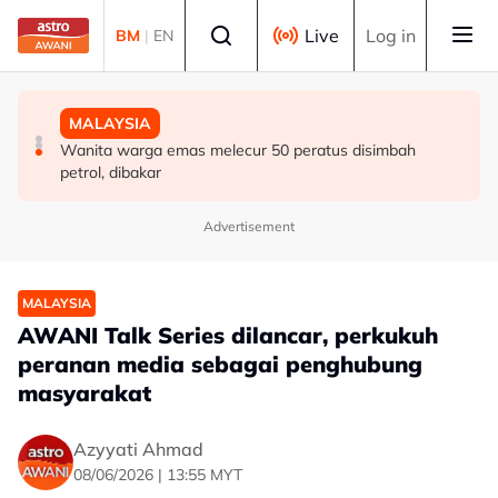
Skip to main content
Select language
Live
Log in
BM
|
EN
MALAYSIA
DUNIA
MALAYSIA
Berita tempatan pilihan sepanjang hari ini
Singapura sambut Hari Kebangsaan ke-61, NDP kembali
Wanita warga emas melecur 50 peratus disimbah
ke Stadium Negara
petrol, dibakar
Advertisement
MALAYSIA
AWANI Talk Series dilancar, perkukuh
peranan media sebagai penghubung
masyarakat
Azyyati Ahmad
08/06/2026 | 13:55 MYT