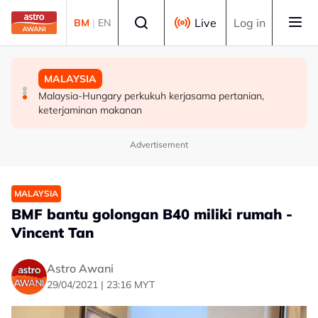
Skip to main content
Select language
Live
Log in
BM
|
EN
MALAYSIA
MALAYSIA
MALAYSIA
Takut bersuara boleh jejas usaha banteras rasuah -
Transformasi organisasi bermula dengan pekerja, bukan
Malaysia-Hungary perkukuh kerjasama pertanian,
Syed Ahmad Idid
ukuran prestasi
keterjaminan makanan
Advertisement
MALAYSIA
BMF bantu golongan B40 miliki rumah -
Vincent Tan
Astro Awani
29/04/2021 | 23:16 MYT