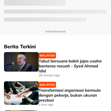
Advertisement
Berita Terkini
MALAYSIA
Takut bersuara boleh jejas usaha
banteras rasuah - Syed Ahmad
Idid
39 minutes ago
MALAYSIA
Transformasi organisasi bermula
dengan pekerja, bukan ukuran
prestasi
1 hour ago